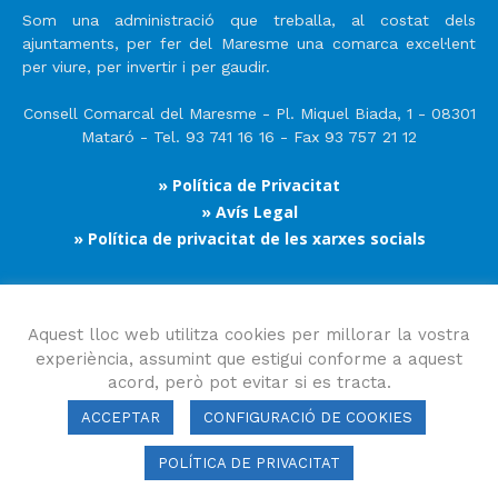
Som una administració que treballa, al costat dels
ajuntaments, per fer del Maresme una comarca excel·lent
per viure, per invertir i per gaudir.
Consell Comarcal del Maresme - Pl. Miquel Biada, 1 - 08301
Mataró - Tel. 93 741 16 16 - Fax 93 757 21 12
» Política de Privacitat
» Avís Legal
» Política de privacitat de les xarxes socials
Segueix-nos
Aquest lloc web utilitza cookies per millorar la vostra
experiència, assumint que estigui conforme a aquest
acord, però pot evitar si es tracta.
ACCEPTAR
CONFIGURACIÓ DE COOKIES
POLÍTICA DE PRIVACITAT
Consell Comarcal del Maresme 2023 Copyright © Tots els drets
reservats