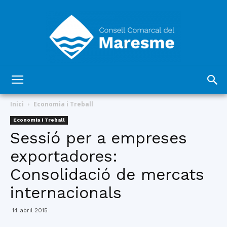
Consell
Inici
Economia i Treball
Economia i Treball
Sessió per a empreses
Comarcal
exportadores:
Consolidació de mercats
del
internacionals
14 abril 2015
Maresme