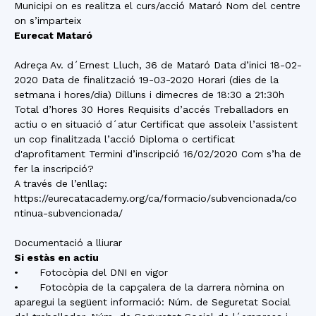
Municipi on es realitza el curs/acció Mataró Nom del centre
on s’imparteix
Eurecat Mataró
Adreça Av. d´Ernest Lluch, 36 de Mataró Data d’inici 18-02-
2020 Data de finalització 19-03-2020 Horari (dies de la
setmana i hores/dia) Dilluns i dimecres de 18:30 a 21:30h
Total d’hores 30 Hores Requisits d’accés Treballadors en
actiu o en situació d´atur Certificat que assoleix l’assistent
un cop finalitzada l’acció Diploma o certificat
d'aprofitament Termini d’inscripció 16/02/2020 Com s’ha de
fer la inscripció?
A través de l’enllaç:
https://eurecatacademy.org/ca/formacio/subvencionada/co
ntinua-subvencionada/
Documentació a lliurar
Si estàs en actiu
• Fotocòpia del DNI en vigor
• Fotocòpia de la capçalera de la darrera nòmina on
aparegui la següent informació: Núm. de Seguretat Social