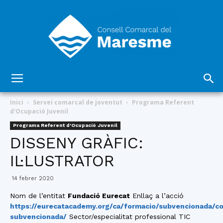
Consell
Inici
Servei comarcal de joventut
Programa Referent
d'Ocupació Juvenil
Programa Referent d'Ocupació Juvenil
Comarcal
DISSENY GRÀFIC:
IL·LUSTRATOR
del
14 febrer 2020
Nom de l’entitat
Fundació Eurecat
Enllaç a l’acció
https://eurecatacademy.org/ca/formacio/subvencionada/co
subvencionada/
Sector/especialitat professional TIC
Maresme