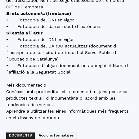
del treballador, Núm. de Seguretat Social de l´empresa i
CIF de l´empresa
Si ets autònom/a (freelance)
• Fotocòpia del DNI en vigor
• Fotocòpia del darrer rebut d´autònoms
Si estàs a l´atur
• Fotocòpia del DNI en vigor
• Fotocòpia del DARDO actualitzat (document d
´inscripció de sol·licitud de treball al Servei Públic d
´Ocupació de Catalunya)
• Fotocòpia d´algun document on aparegui el Núm. d
´afiliació a la Seguretat Social
Més documentació
Conèixer amb profunditat els elements i mitjans per crear
productes tèxtils i d´indumentària d´acord amb les
tendències de mercat.
Aprendre a utilitzar les eines informàtiques més freqüents
en el disseny de la moda
DOCUMENTS
Accions formatives