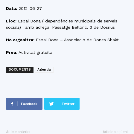
Data:
2012-06-27
Lloc:
Espai Dona ( dependències municipals de serveis
socials) , amb adreça: Passatge Bellonc, 3 de Dosrius
Ho organitza:
Espai Dona – Associació de Dones Shakti
Preu:
Activitat gratuïta
DOCUMENTS
Agenda
Facebook
Twitter
Article anterior
Article següent