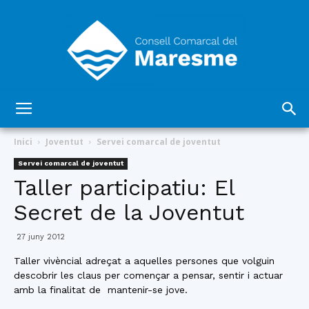
Consell
Inici
Joventut
Servei comarcal de joventut
Servei comarcal de joventut
Taller participatiu: El
Comarcal
Secret de la Joventut
27 juny 2012
del
Taller vivèncial adreçat a aquelles persones que volguin
descobrir les claus per començar a pensar, sentir i actuar
amb la finalitat de mantenir-se jove.
Maresme