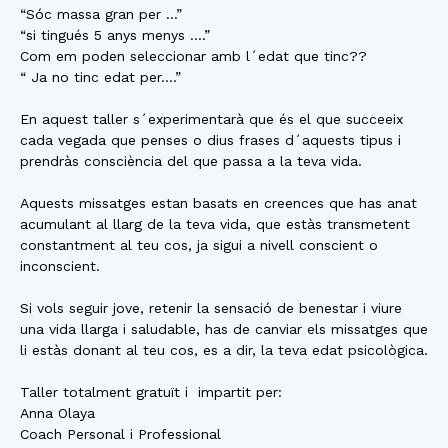
“Sóc massa gran per …”
“si tingués 5 anys menys ….”
Com em poden seleccionar amb l´edat que tinc??
“ Ja no tinc edat per….”
En aquest taller s´experimentarà que és el que succeeix
cada vegada que penses o dius frases d´aquests tipus i
prendràs consciència del que passa a la teva vida.
Aquests missatges estan basats en creences que has anat
acumulant al llarg de la teva vida, que estàs transmetent
constantment al teu cos, ja sigui a nivell conscient o
inconscient.
Si vols seguir jove, retenir la sensació de benestar i viure
una vida llarga i saludable, has de canviar els missatges que
li estàs donant al teu cos, es a dir, la teva edat psicològica.
Taller totalment gratuït i impartit per:
Anna Olaya
Coach Personal i Professional