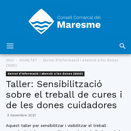
Consell
Inici
IGUALTAT
Servei d'informació i atenció a les dones
(SIAD)
Servei d'informació i atenció a les dones (SIAD)
Comarcal
Taller: Sensibilització
sobre el treball de cures i
de les dones cuidadores
del
3 novembre 2021
Aquest taller per sensibilitzar i visibilitzar el treball
Maresme