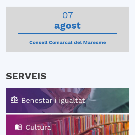
0
1
2
3
4
07
agost
Consell Comarcal del Maresme
SERVEIS