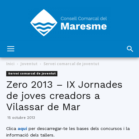
Consell
Inici
Joventut
Servei comarcal de joventut
Servei comarcal de joventut
Zero 2013 – IX Jornades
Comarcal
de joves creadors a
Vilassar de Mar
del
15 octubre 2013
Clica
aquí
per descarregar-te les bases dels concursos i la
informació dels tallers.
Maresme