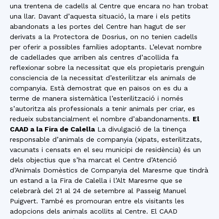
una trentena de cadells al Centre que encara no han trobat
una llar. Davant d’aquesta situació, la mare i els petits
abandonats a les portes del Centre han hagut de ser
derivats a la Protectora de Dosrius, on no tenien cadells
per oferir a possibles famílies adoptants. L’elevat nombre
de cadellades que arriben als centres d’acollida fa
reflexionar sobre la necessitat que els propietaris prenguin
consciencia de la necessitat d’esterilitzar els animals de
companyia. Està demostrat que en països on es du a
terme de manera sistemàtica l’esterilització i només
s’autoritza als professionals a tenir animals per criar, es
redueix substancialment el nombre d’abandonaments.
El
CAAD a la Fira de Calella
La divulgació de la tinença
responsable d’animals de companyia (xipats, esterilitzats,
vacunats i censats en el seu municipi de residència) és un
dels objectius que s’ha marcat el Centre d’Atenció
d’Animals Domèstics de Companyia del Maresme que tindrà
un estand a la Fira de Calella i l’Alt Maresme que se
celebrarà del 21 al 24 de setembre al Passeig Manuel
Puigvert. També es promouran entre els visitants les
adopcions dels animals acollits al Centre. El CAAD