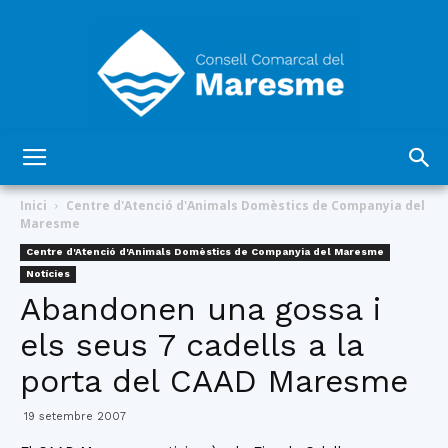
Consell
Inici
Centre d'Atenció d'Animals Domèstics de Companyia del
Maresme
Centre d'Atenció d'Animals Domèstics de Companyia del Maresme
Comarcal
Notícies
Abandonen una gossa i
els seus 7 cadells a la
del
porta del CAAD Maresme
19 setembre 2007
Maresme