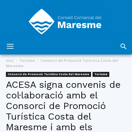
Consell
Inici
Turisme
Consorci de Promoció Turística Costa del
Maresme
Consorci de Promoció Turística Costa del Maresme
Turisme
Comarcal
ACESA signa convenis de
col·laboració amb el
Consorci de Promoció
del
Turística Costa del
Maresme i amb els
Maresme