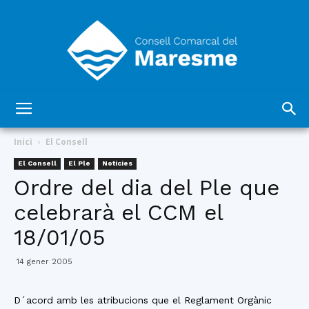
Consell
Inici
El Consell
El Consell
El Ple
Notícies
Ordre del dia del Ple que
Comarcal
celebrarà el CCM el
18/01/05
del
14 gener 2005
D´acord amb les atribucions que el Reglament Orgànic
Maresme