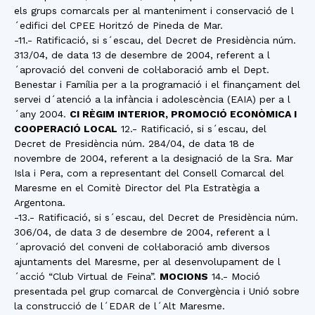
els grups comarcals per al manteniment i conservació de l
´edifici del CPEE Horitzó de Pineda de Mar.
-11.- Ratificació, si s´escau, del Decret de Presidència núm.
313/04, de data 13 de desembre de 2004, referent a l
´aprovació del conveni de col·laboració amb el Dept.
Benestar i Família per a la programació i el finançament del
servei d´atenció a la infància i adolescència (EAIA) per a l
´any 2004.
CI RÈGIM INTERIOR, PROMOCIÓ ECONÒMICA I
COOPERACIÓ LOCAL
12.- Ratificació, si s´escau, del
Decret de Presidència núm. 284/04, de data 18 de
novembre de 2004, referent a la designació de la Sra. Mar
Isla i Pera, com a representant del Consell Comarcal del
Maresme en el Comitè Director del Pla Estratègia a
Argentona.
-13.- Ratificació, si s´escau, del Decret de Presidència núm.
306/04, de data 3 de desembre de 2004, referent a l
´aprovació del conveni de col·laboració amb diversos
ajuntaments del Maresme, per al desenvolupament de l
´acció “Club Virtual de Feina”.
MOCIONS
14.- Moció
presentada pel grup comarcal de Convergència i Unió sobre
la construcció de l´EDAR de l´Alt Maresme.