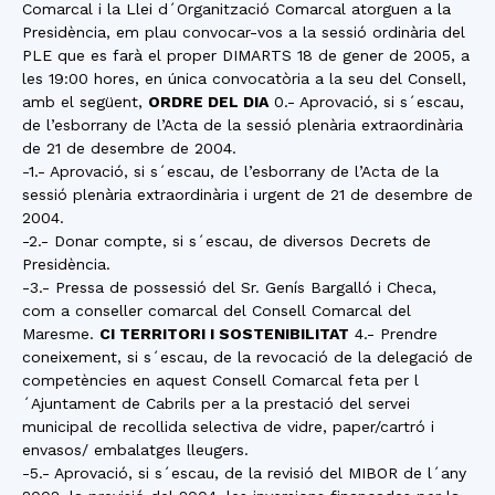
Comarcal i la Llei d´Organització Comarcal atorguen a la
Presidència, em plau convocar-vos a la sessió ordinària del
PLE que es farà el proper DIMARTS 18 de gener de 2005, a
les 19:00 hores, en única convocatòria a la seu del Consell,
amb el següent,
ORDRE DEL DIA
0.- Aprovació, si s´escau,
de l’esborrany de l’Acta de la sessió plenària extraordinària
de 21 de desembre de 2004.
-1.- Aprovació, si s´escau, de l’esborrany de l’Acta de la
sessió plenària extraordinària i urgent de 21 de desembre de
2004.
-2.- Donar compte, si s´escau, de diversos Decrets de
Presidència.
-3.- Pressa de possessió del Sr. Genís Bargalló i Checa,
com a conseller comarcal del Consell Comarcal del
Maresme.
CI TERRITORI I SOSTENIBILITAT
4.- Prendre
coneixement, si s´escau, de la revocació de la delegació de
competències en aquest Consell Comarcal feta per l
´Ajuntament de Cabrils per a la prestació del servei
municipal de recollida selectiva de vidre, paper/cartró i
envasos/ embalatges lleugers.
-5.- Aprovació, si s´escau, de la revisió del MIBOR de l´any