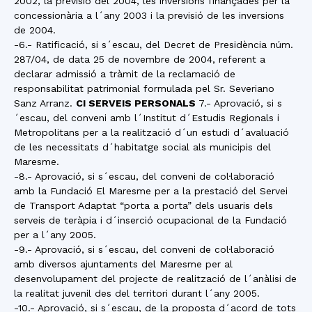
2002, la previsió del 2004, les inversions finançades per la
concessionària a l´any 2003 i la previsió de les inversions
de 2004.
-6.- Ratificació, si s´escau, del Decret de Presidència núm.
287/04, de data 25 de novembre de 2004, referent a
declarar admissió a tràmit de la reclamació de
responsabilitat patrimonial formulada pel Sr. Severiano
Sanz Arranz.
CI SERVEIS PERSONALS
7.- Aprovació, si s
´escau, del conveni amb l´Institut d´Estudis Regionals i
Metropolitans per a la realització d´un estudi d´avaluació
de les necessitats d´habitatge social als municipis del
Maresme.
-8.- Aprovació, si s´escau, del conveni de col·laboració
amb la Fundació El Maresme per a la prestació del Servei
de Transport Adaptat “porta a porta” dels usuaris dels
serveis de teràpia i d´inserció ocupacional de la Fundació
per a l´any 2005.
-9.- Aprovació, si s´escau, del conveni de col·laboració
amb diversos ajuntaments del Maresme per al
desenvolupament del projecte de realització de l´anàlisi de
la realitat juvenil des del territori durant l´any 2005.
-10.- Aprovació, si s´escau, de la proposta d´acord de tots