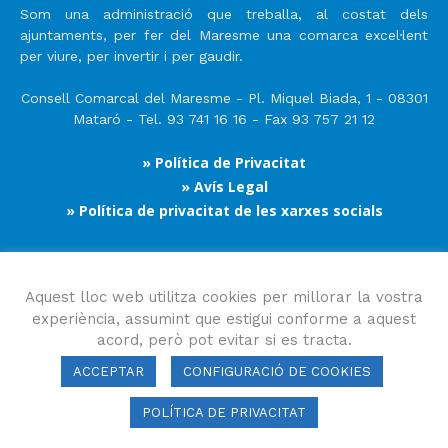
Som una administració que treballa, al costat dels
ajuntaments, per fer del Maresme una comarca excel·lent
per viure, per invertir i per gaudir.
Consell Comarcal del Maresme - Pl. Miquel Biada, 1 - 08301
Mataró - Tel. 93 741 16 16 - Fax 93 757 21 12
» Política de Privacitat
» Avís Legal
» Política de privacitat de les xarxes socials
Segueix-nos
Aquest lloc web utilitza cookies per millorar la vostra
experiència, assumint que estigui conforme a aquest
acord, però pot evitar si es tracta.
ACCEPTAR
CONFIGURACIÓ DE COOKIES
POLÍTICA DE PRIVACITAT
Consell Comarcal del Maresme 2023 Copyright © Tots els drets
reservats