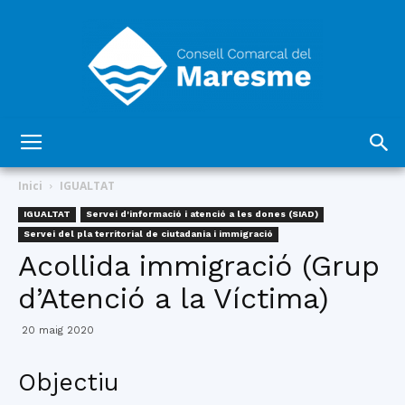
Consell
Inici
IGUALTAT
IGUALTAT
Servei d'informació i atenció a les dones (SIAD)
Servei del pla territorial de ciutadania i immigració
Comarcal
Acollida immigració (Grup
d’Atenció a la Víctima)
del
20 maig 2020
Objectiu
Maresme