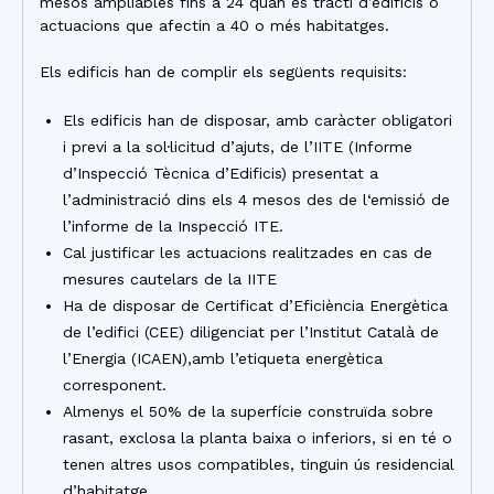
mesos ampliables fins a 24 quan es tracti d’edificis o
actuacions que afectin a 40 o més habitatges.
Els edificis han de complir els següents requisits:
Els edificis han de disposar, amb caràcter obligatori
i previ a la sol·licitud d’ajuts, de l’IITE (Informe
d’Inspecció Tècnica d’Edificis) presentat a
l’administració dins els 4 mesos des de l‘emissió de
l’informe de la Inspecció ITE.
Cal justificar les actuacions realitzades en cas de
mesures cautelars de la IITE
Ha de disposar de Certificat d’Eficiència Energètica
de l’edifici (CEE) diligenciat per l’Institut Català de
l’Energia (ICAEN),amb l’etiqueta energètica
corresponent.
Almenys el 50% de la superfície construïda sobre
rasant, exclosa la planta baixa o inferiors, si en té o
tenen altres usos compatibles, tinguin ús residencial
d’habitatge.