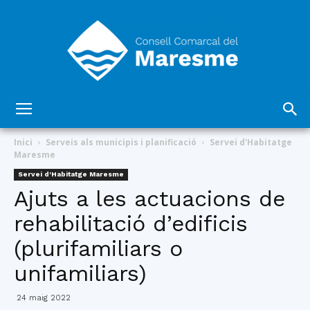
Consell
Inici
Serveis als municipis i planificació
Servei d'Habitatge
Maresme
Servei d'Habitatge Maresme
Comarcal
Ajuts a les actuacions de
rehabilitació d’edificis
(plurifamiliars o
del
unifamiliars)
24 maig 2022
Maresme