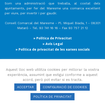
Som una administració que treballa, al costat dels
ajuntaments, per fer del Maresme una comarca excel·lent
per viure, per invertir i per gaudir.
Consell Comarcal del Maresme - Pl. Miquel Biada, 1 - 08301
Mataró - Tel. 93 741 16 16 - Fax 93 757 21 12
» Política de Privacitat
» Avís Legal
» Política de privacitat de les xarxes socials
Segueix-nos
Aquest lloc web utilitza cookies per millorar la vostra
experiència, assumint que estigui conforme a aquest
acord, però pot evitar si es tracta.
ACCEPTAR
CONFIGURACIÓ DE COOKIES
POLÍTICA DE PRIVACITAT
Consell Comarcal del Maresme 2023 Copyright © Tots els drets
reservats