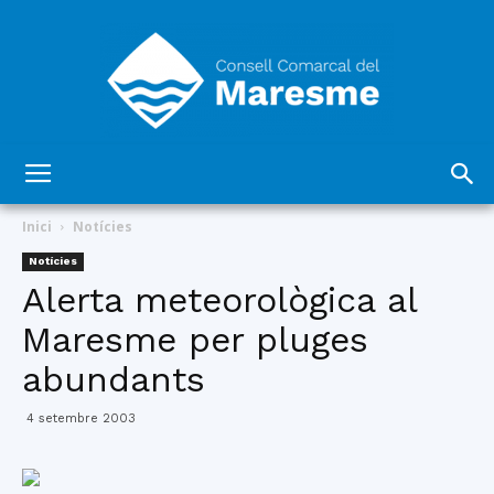
Consell
Inici
Notícies
Notícies
Alerta meteorològica al
Comarcal
Maresme per pluges
abundants
del
4 setembre 2003
Maresme