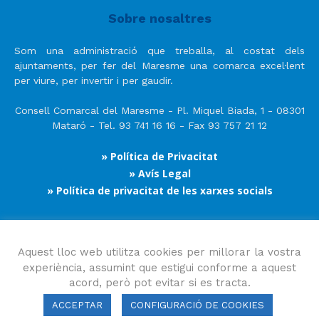
Sobre nosaltres
Som una administració que treballa, al costat dels
ajuntaments, per fer del Maresme una comarca excel·lent
per viure, per invertir i per gaudir.
Consell Comarcal del Maresme - Pl. Miquel Biada, 1 - 08301
Mataró - Tel. 93 741 16 16 - Fax 93 757 21 12
» Política de Privacitat
» Avís Legal
» Política de privacitat de les xarxes socials
Segueix-nos
Aquest lloc web utilitza cookies per millorar la vostra
experiència, assumint que estigui conforme a aquest
acord, però pot evitar si es tracta.
ACCEPTAR
CONFIGURACIÓ DE COOKIES