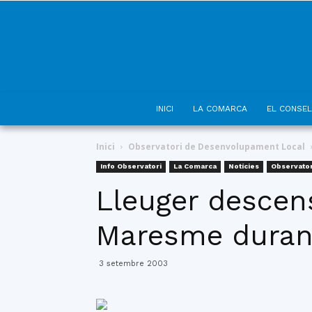
INICI
LA COMARCA
EL CONSEL
Inici
Observatori de Desenvolupament Local
Info Observatori
La Comarca
Notícies
Observato
Lleuger descens
Maresme durant
3 setembre 2003