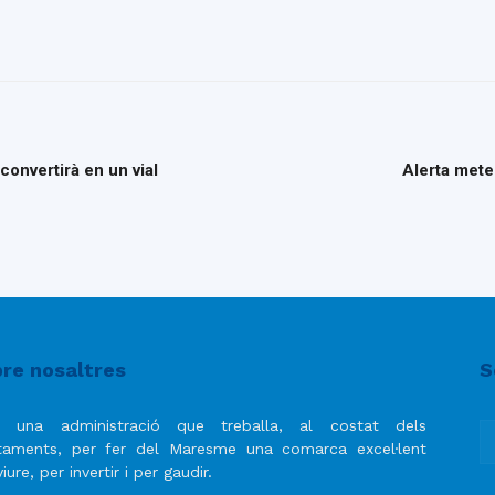
convertirà en un vial
Alerta mete
re nosaltres
S
 una administració que treballa, al costat dels
taments, per fer del Maresme una comarca excel·lent
iure, per invertir i per gaudir.