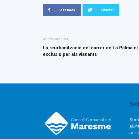
Facebook
Twitter
Article anterior
La reurbanització del carrer de La Palma el 
exclusiu per als vianants
Sob
Som
ajun
per v