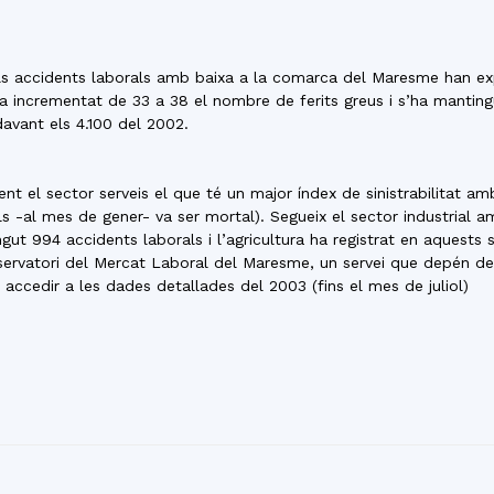
del
els accidents laborals amb baixa a la comarca del Maresme han ex
’ha incrementat de 33 a 38 el nombre de ferits greus i s’ha mantin
davant els 4.100 del 2002.
Maresme
nt el sector serveis el que té un major índex de sinistrabilitat amb
ls -al mes de gener- va ser mortal). Segueix el sector industrial a
gut 994 accidents laborals i l’agricultura ha registrat en aquests 
bservatori del Mercat Laboral del Maresme, un servei que depén d
accedir a les dades detallades del 2003 (fins el mes de juliol)