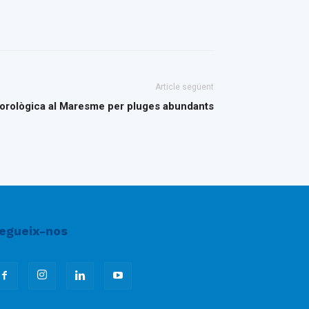
Article següent
orològica al Maresme per pluges abundants
egueix-nos