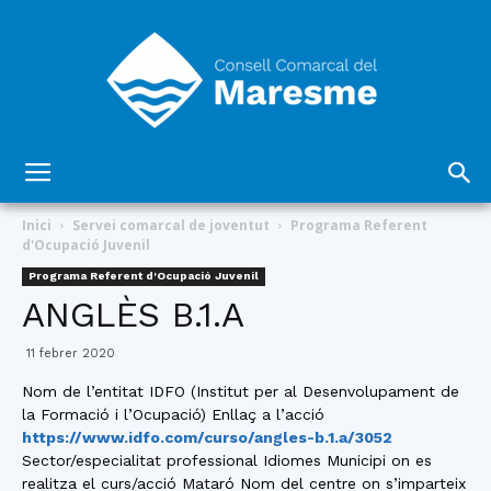
Consell
Inici
Servei comarcal de joventut
Programa Referent
d'Ocupació Juvenil
Programa Referent d'Ocupació Juvenil
Comarcal
ANGLÈS B.1.A
11 febrer 2020
del
Nom de l’entitat IDFO (Institut per al Desenvolupament de
la Formació i l’Ocupació) Enllaç a l’acció
https://www.idfo.com/curso/angles-b.1.a/3052
Sector/especialitat professional Idiomes Municipi on es
realitza el curs/acció Mataró Nom del centre on s’imparteix
Maresme