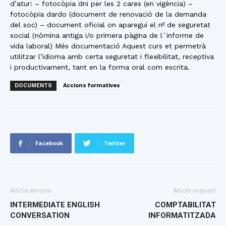
d’atur: – fotocòpia dni per les 2 cares (en vigència) –
fotocòpia dardo (document de renovació de la demanda
del soc) – document oficial on aparegui el nº de seguretat
social (nòmina antiga i/o primera pàgina de l´informe de
vida laboral) Més documentació Aquest curs et permetrà
utilitzar l’idioma amb certa seguretat i flexibilitat, receptiva
i productivament, tant en la forma oral com escrita.
DOCUMENTS
Accions formatives
Facebook
Twitter
Article anterior
Article següent
INTERMEDIATE ENGLISH
COMPTABILITAT
CONVERSATION
INFORMATITZADA