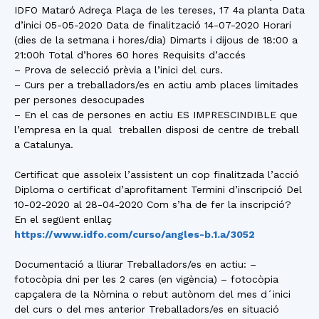
IDFO Mataró Adreça Plaça de les tereses, 17 4a planta Data
d’inici 05-05-2020 Data de finalització 14-07-2020 Horari
(dies de la setmana i hores/dia) Dimarts i dijous de 18:00 a
21:00h Total d’hores 60 hores Requisits d’accés
– Prova de selecció prèvia a l’inici del curs.
– Curs per a treballadors/es en actiu amb places limitades
per persones desocupades
– En el cas de persones en actiu ES IMPRESCINDIBLE que
l’empresa en la qual treballen disposi de centre de treball
a Catalunya.
Certificat que assoleix l’assistent un cop finalitzada l’acció
Diploma o certificat d’aprofitament Termini d’inscripció Del
10-02-2020 al 28-04-2020 Com s’ha de fer la inscripció?
En el següent enllaç
https://www.idfo.com/curso/angles-b.1.a/3052
Documentació a lliurar Treballadors/es en actiu: –
fotocòpia dni per les 2 cares (en vigència) – fotocòpia
capçalera de la Nòmina o rebut autònom del mes d´inici
del curs o del mes anterior Treballadors/es en situació