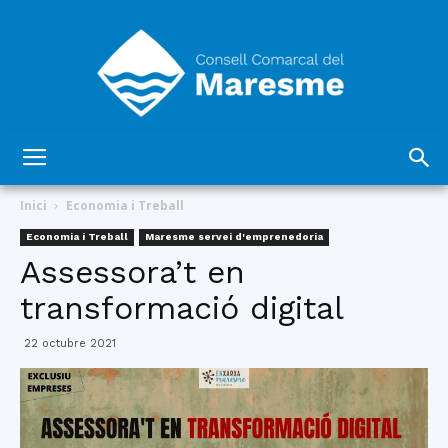
Consell
Inici
Economia i Treball
Economia i Treball
Maresme servei d'emprenedoria
Assessora’t en
Comarcal
transformació digital
22 octubre 2021
del
Maresme