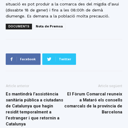
situació es pot produir a la comarca des del migdia d’avui
(dissabte 18 de gener) i fins a les 08:00h de demà
diumenge. Es demana a la població molta precaució.
DOCUMENTS
Nota de Premsa
Facebook
Twitter
Article anterior
Article següent
Es mantindrà l’assistència
El Fòrum Comarcal reuneix
sanitària pública a ciutadans
a Mataró els consells
de Catalunya que hagin
comarcals de la província de
residit temporalment a
Barcelona
l’estranger i que retornin a
Catalunya