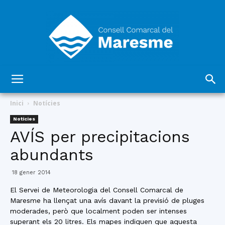
Consell
Inici
Notícies
Notícies
AVÍS per precipitacions
Comarcal
abundants
18 gener 2014
del
El Servei de Meteorologia del Consell Comarcal de
Maresme ha llençat una avís davant la previsió de pluges
moderades, però que localment poden ser intenses
superant els 20 litres. Els mapes indiquen que aquesta
Maresme