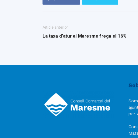
Article anterior
La taxa d’atur al Maresme frega el 16%
Sob
Som
ajun
per v
Cons
Mata