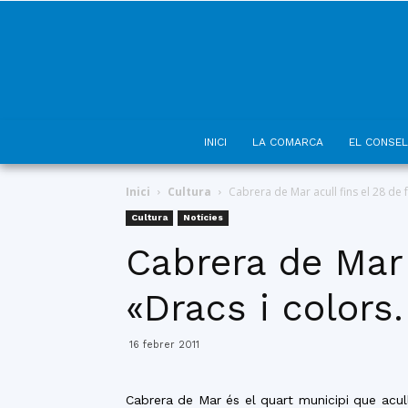
INICI
LA COMARCA
EL CONSEL
Inici
Cultura
Cabrera de Mar acull fins el 28 de f
Cultura
Notícies
Cabrera de Mar 
«Dracs i color
16 febrer 2011
Cabrera de Mar és el quart municipi que acul