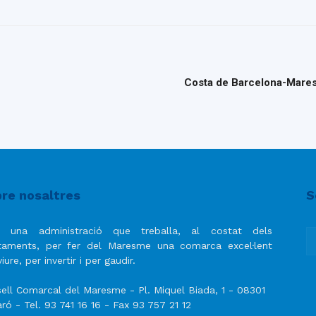
Costa de Barcelona-Maresm
re nosaltres
S
 una administració que treballa, al costat dels
taments, per fer del Maresme una comarca excel·lent
iure, per invertir i per gaudir.
ell Comarcal del Maresme - Pl. Miquel Biada, 1 - 08301
ró - Tel. 93 741 16 16 - Fax 93 757 21 12