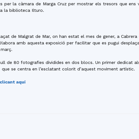
del
collits per la càmara de Marga Cruz per mostrar els tresors que en
a la biblioteca Ilturo.
plaçat de Malgrat de Mar, on han estat el mes de gener, a Cabrera
l·labora amb aquesta exposició per facilitar que es pugui desplaç
Maresme
 març.
ull de 80 fotografies dividides en dos blocs. Un primer dedicat a
ue se centra en l’esclatant colorit d’aquest moviment artístic.
clicant aquí