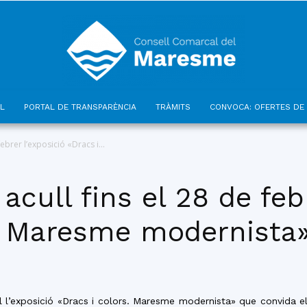
L
PORTAL DE TRANSPARÈNCIA
TRÀMITS
CONVOCA: OFERTES DE 
Consell
ebrer l’exposició «Dracs i...
acull fins el 28 de febr
s. Maresme modernista
Comarcal
l l’exposició «Dracs i colors. Maresme modernista» que convida el