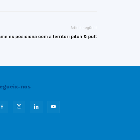
Article següent
e es posiciona com a territori pitch & putt
egueix-nos