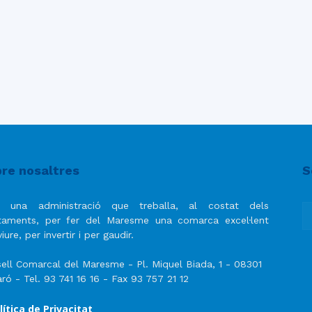
del
Maresme
re nosaltres
S
 una administració que treballa, al costat dels
taments, per fer del Maresme una comarca excel·lent
iure, per invertir i per gaudir.
ell Comarcal del Maresme - Pl. Miquel Biada, 1 - 08301
ró - Tel. 93 741 16 16 - Fax 93 757 21 12
lítica de Privacitat