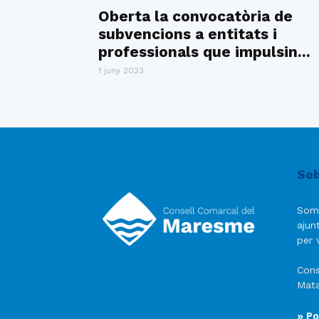
Oberta la convocatòria de
subvencions a entitats i
professionals que impulsin...
1 juny 2023
Sob
Som
ajun
per v
Cons
Mata
» Po