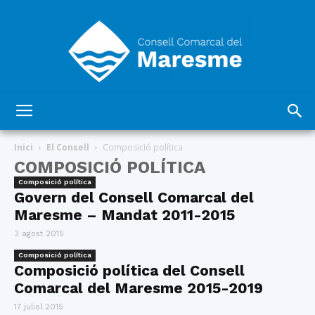
Consell
Inici
El Consell
Composició política
COMPOSICIÓ POLÍTICA
Composició política
Comarcal
Govern del Consell Comarcal del
Maresme – Mandat 2011-2015
3 agost 2015
del
Composició política
Composició política del Consell
Comarcal del Maresme 2015-2019
17 juliol 2015
Maresme