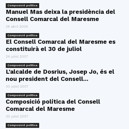
Composició política
Manuel Mas deixa la presidència del
Consell Comarcal del Maresme
29 abril 2004
Composició política
El Consell Comarcal del Maresme es
constituirà el 30 de juliol
24 juliol 2007
Composició política
L’alcalde de Dosrius, Josep Jo, és el
nou president del Consell...
30 juliol 2007
Composició política
Composició política del Consell
Comarcal del Maresme
30 juliol 2007
Composició política