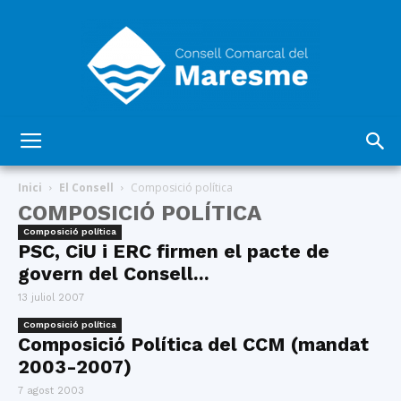
Consell
Inici
El Consell
Composició política
COMPOSICIÓ POLÍTICA
Composició política
Comarcal
PSC, CiU i ERC firmen el pacte de
govern del Consell...
13 juliol 2007
del
Composició política
Composició Política del CCM (mandat
2003-2007)
7 agost 2003
Maresme