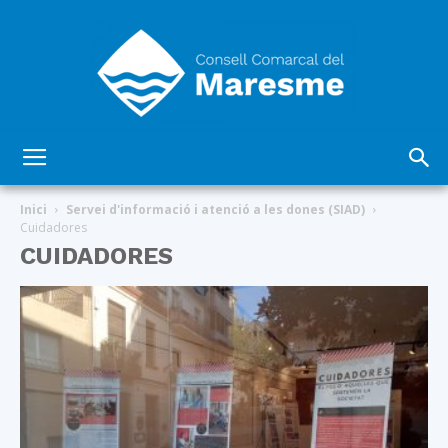
Consell
Inici
Servei d'informació i atenció a les dones (SIAD)
Cuidadores
CUIDADORES
Comarcal
del
Maresme