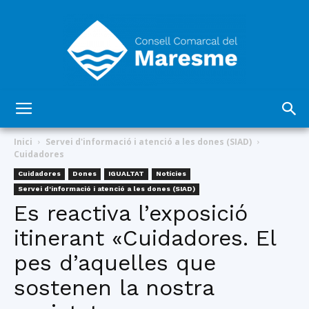
Consell
Inici
Servei d'informació i atenció a les dones (SIAD)
Cuidadores
Cuidadores
Dones
IGUALTAT
Notícies
Comarcal
Servei d'informació i atenció a les dones (SIAD)
Es reactiva l’exposició
itinerant «Cuidadores. El
del
pes d’aquelles que
sostenen la nostra
Maresme