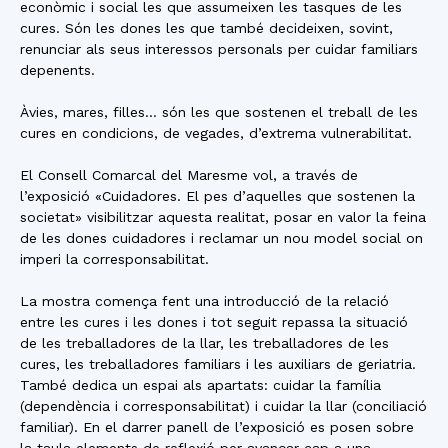
econòmic i social les que assumeixen les tasques de les
cures. Són les dones les que també decideixen, sovint,
renunciar als seus interessos personals per cuidar familiars
depenents.
Àvies, mares, filles… són les que sostenen el treball de les
cures en condicions, de vegades, d’extrema vulnerabilitat.
El Consell Comarcal del Maresme vol, a través de
l’exposició «Cuidadores. El pes d’aquelles que sostenen la
societat» visibilitzar aquesta realitat, posar en valor la feina
de les dones cuidadores i reclamar un nou model social on
imperi la corresponsabilitat.
La mostra comença fent una introducció de la relació
entre les cures i les dones i tot seguit repassa la situació
de les treballadores de la llar, les treballadores de les
cures, les treballadores familiars i les auxiliars de geriatria.
També dedica un espai als apartats: cuidar la família
(dependència i corresponsabilitat) i cuidar la llar (conciliació
familiar). En el darrer panell de l’exposició es posen sobre
la taula elements de reflexió per avançar cap a una