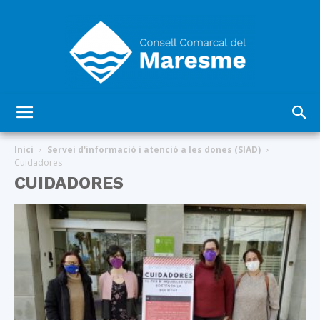
Consell
Inici
Servei d'informació i atenció a les dones (SIAD)
Cuidadores
CUIDADORES
Comarcal
del
Maresme