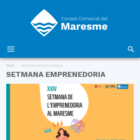
Consell
Inici
Setmana emprenedoria
SETMANA EMPRENEDORIA
Comarcal
del
Maresme