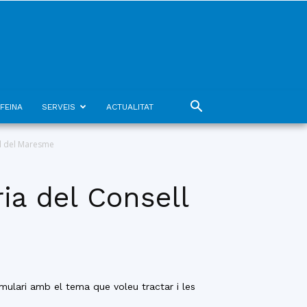
FEINA
SERVEIS
ACTUALITAT
l del Maresme
ia del Consell
ulari amb el tema que voleu tractar i les