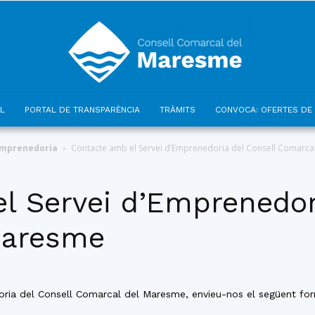
L
PORTAL DE TRANSPARÈNCIA
TRÀMITS
CONVOCA: OFERTES DE 
Consell
emprenedoria
Contacte amb el Servei d’Emprenedoria del Consell Comarca
l Servei d’Emprenedor
Maresme
Comarcal
ria del Consell Comarcal del Maresme, envieu-nos el següent form