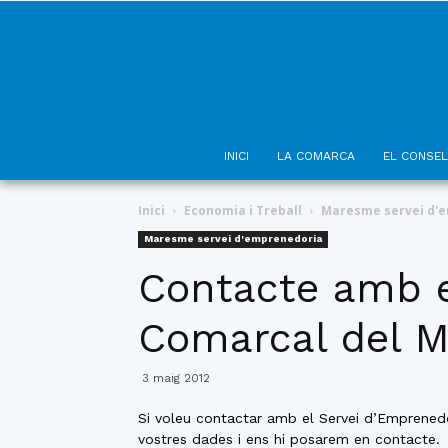
INICI
LA COMARCA
EL CONSEL
Inici
Economia i Treball
Maresme servei d'
Maresme servei d'emprenedoria
Contacte amb e
Comarcal del 
3 maig 2012
Si voleu contactar amb el Servei d’Emprenedo
vostres dades i ens hi posarem en contacte.