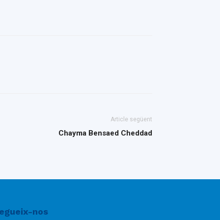
Article següent
Chayma Bensaed Cheddad
egueix-nos