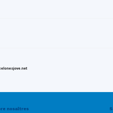
del
Maresme
rcelonesjove.net
re nosaltres
S