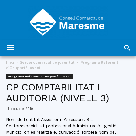
Consell
Inici
Servei comarcal de joventut
Programa Referent
d'Ocupació Juvenil
Programa Referent d'Ocupació Juvenil
Comarcal
CP COMPTABILITAT I
AUDITORIA (NIVELL 3)
del
4 octubre 2019
Nom de l’entitat Assesform Assessors, S.L.
Sector/especialitat professional Administració i gestió
Municipi on es realitza el curs/acció Tordera Nom del
Maresme