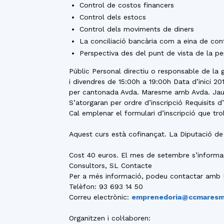
Control de costos financers
Control dels estocs
Control dels moviments de diners
La conciliació bancària com a eina de con
Perspectiva des del punt de vista de la 
Públic Personal directiu o responsable de la 
i divendres de 15:00h a 19:00h Data d’inici 
per cantonada Avda. Maresme amb Avda. Jaume 
S’atorgaran per ordre d’inscripció Requisits d
Cal emplenar el formulari d’inscripció que tr
Aquest curs està cofinançat. La Diputació d
Cost 40 euros. El mes de setembre s’informarà
Consultors, SL Contacte
Per a més informació, podeu contactar amb
Telèfon: 93 693 14 50
Correu electrònic:
emprenedoria@ccmaresm
Organitzen i col·laboren: