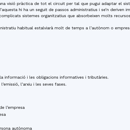
del
i una visió pràctica de tot el circuit per tal que pugui adaptar el 
’aquesta hi ha un seguit de passos administratius i se’n deriven im
n complicats sistemes organitzatius que absorbeixen molts recurso
inistratiu habitual estalviarà molt de temps a l’autònom o empresa
Maresme
 informació i les obligacions informatives i tributàries.
l’emissió, l’arxiu i les seves fases.
 de l’empresa
esa
persona autònoma