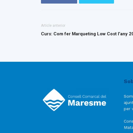
Article anterior
Curs: Com fer Marqueting Low Cost l’any 2
Sob
Som
ajun
per v
Cons
Mata