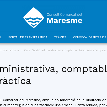
L
PORTAL DE TRANSPARÈNCIA
TRÀMITS
CONVOCA: OFERTES DE 
Consell
emprenedoria
Curs: Gestió administrativa, comptable i tributària a l’empres
ministrativa, comptable
ràctica
Comarcal
ll Comarcal del Maresme, amb la col·laboració de la Diputació de 
n el recorregut de dues factures: una emesa i l’altra rebuda, per v