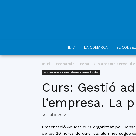
INICI
LA COMARCA
EL CONSEL
Inici
Economia i Treball
Maresme servei d'
Maresme servei d'emprenedoria
Curs: Gestió ad
l’empresa. La p
30 juliol 2012
Presentació Aquest curs organitzat pel Conse
de les 20 hores de curs, els alumnes segueixe