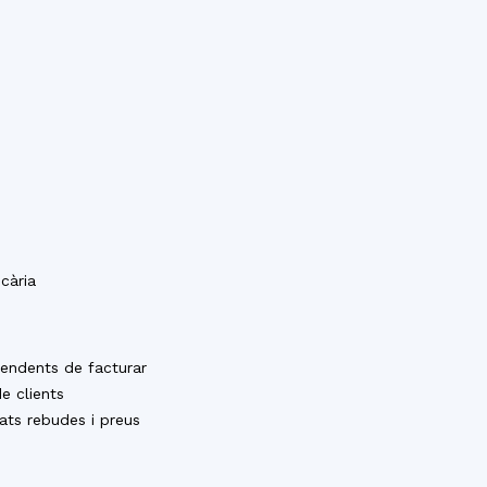
ncària
pendents de facturar
e clients
ats rebudes i preus