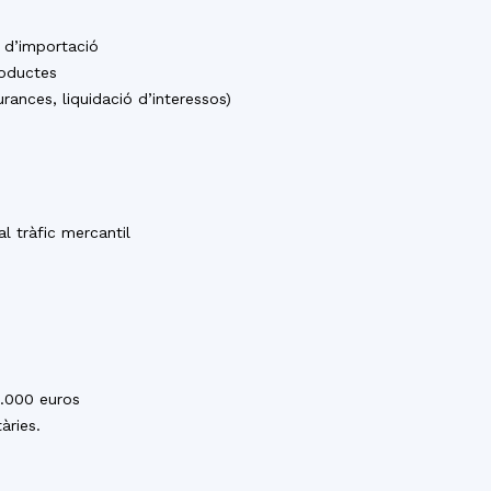
i d’importació
roductes
rances, liquidació d’interessos)
al tràfic mercantil
3.000 euros
àries.