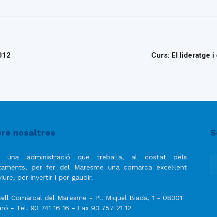
012
Curs: El lideratge 
re nosaltres
S
 una administració que treballa, al costat dels
taments, per fer del Maresme una comarca excel·lent
iure, per invertir i per gaudir.
ell Comarcal del Maresme - Pl. Miquel Biada, 1 - 08301
ró - Tel. 93 741 16 16 - Fax 93 757 21 12