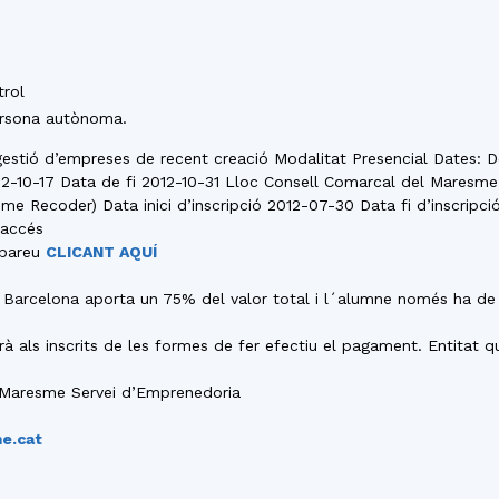
trol
persona autònoma.
gestió d’empreses de recent creació Modalitat Presencial Dates: D
2012-10-17 Data de fi 2012-10-31 Lloc Consell Comarcal del Maresm
Recoder) Data inici d’inscripció 2012-07-30 Data fi d’inscripci
’accés
obareu
CLICANT AQUÍ
e Barcelona aporta un 75% del valor total i l´alumne només ha de
 als inscrits de les formes de fer efectiu el pagament. Entitat q
 Maresme Servei d’Emprenedoria
e.cat