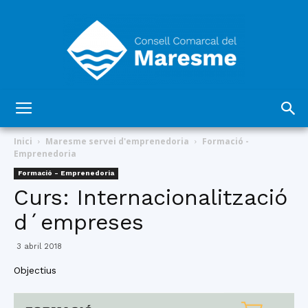
Consell
Inici
Maresme servei d'emprenedoria
Formació -
Emprenedoria
Formació - Emprenedoria
Comarcal
Curs: Internacionalització
d´empreses
del
3 abril 2018
Objectius
Maresme