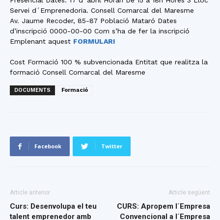
Presencial Dates: 17 d´abril Horari De 15 a 18h Hores 3 Lloc
Servei d´Emprenedoria. Consell Comarcal del Maresme
Av. Jaume Recoder, 85-87 Població Mataró Dates
d’inscripció 0000-00-00 Com s’ha de fer la inscripció
Emplenant aquest
FORMULARI
Cost Formació 100 % subvencionada Entitat que realitza la
formació Consell Comarcal del Maresme
DOCUMENTS
Formació
Facebook
Twitter
Article anterior
Article següent
Curs: Desenvolupa el teu
CURS: Apropem l´Empresa
talent emprenedor amb
Convencional a l´Empresa