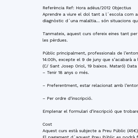
Referència Ref: Hora adéus/2012 Objectius
Aprendre a viure el dol tant a l´escola com a
diagnòstic d´una malaltia… són situacions que
Tanmateix, aquest curs ofereix eines tant pe
les pèrdues.
Públic principalment, professionals de l’entor
14:00h, excepte el 9 de juny que s’acabarà a
(C/ Sant Josep Oriol, 19 baixos. Mataró) Data 
– Tenir 18 anys o més.
– Preferentment, estar relacionat amb l’entorn
– Per ordre d’inscripció.
Emplenar el formulari d’inscripció que troba
Cost
Aquest curs està subjecte a Preu Públic (45
El pagament d´aquest Preu Públic es podrà fe