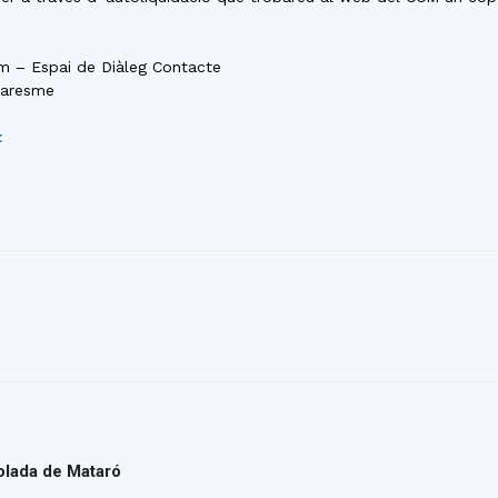
im – Espai de Diàleg Contacte
Maresme
t
solada de Mataró