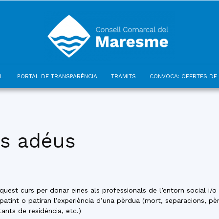
L
PORTAL DE TRANSPARÈNCIA
TRÀMITS
CONVOCA: OFERTES DE 
Consell
ls adéus
Comarcal
uest curs per donar eines als professionals de l’entorn social i/
atint o patiran l’experiència d’una pèrdua (mort, separacions, pè
tants de residència, etc.)