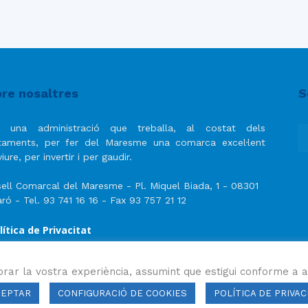
re nosaltres
S
 una administració que treballa, al costat dels
taments, per fer del Maresme una comarca excel·lent
iure, per invertir i per gaudir.
ell Comarcal del Maresme - Pl. Miquel Biada, 1 - 08301
ró - Tel. 93 741 16 16 - Fax 93 757 21 12
lítica de Privacitat
ís Legal
lítica de privacitat de les xarxes socials
orar la vostra experiència, assumint que estigui conforme a a
CEPTAR
CONFIGURACIÓ DE COOKIES
POLÍTICA DE PRIVAC