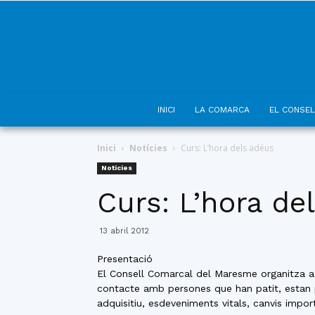
INICI
LA COMARCA
EL CONSEL
Inici
Notícies
Curs: L’hora dels adéus
Notícies
Curs: L’hora de
13 abril 2012
Presentació
El Consell Comarcal del Maresme organitza aq
contacte amb persones que han patit, estan p
adquisitiu, esdeveniments vitals, canvis impor