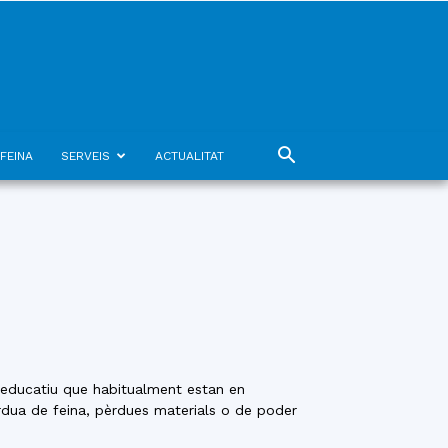
FEINA
SERVEIS
ACTUALITAT
o educatiu que habitualment estan en
rdua de feina, pèrdues materials o de poder