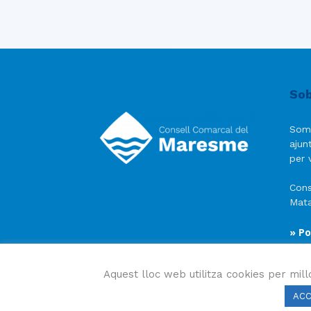
Sob
Som
ajun
per v
Cons
Mata
» Po
» Av
» Po
Aquest lloc web utilitza cookies per mill
AC