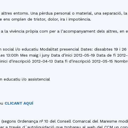
del
 altres entorns. Una pèrdua personal o material, una separació, la
 ens omplen de tristor, dolor, ira i impotència.
r a la vivència pròpia com per a l’acompanyament dels altres, en
Maresme
n social i/o educatiu Modalitat presencial Dates: dissabtes 19 i 26 
 les 13:00h Mes maig i juny Data d’inici 2012-05-19 Data de fi 20
inici d’inscripció 2012-04-13 Data fi d’inscripció 2012-05-15 Nomb
 educatiu i/o assistencial
reu
CLICANT AQUÍ
€) (segons Ordenança nº 10 del Consell Comarcal del Maresme modi
r a través d´autoliquidació que trobareu al web del CCM un cop e