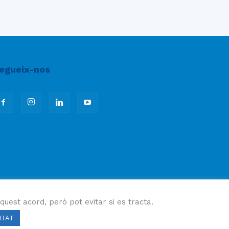
egueix-nos
quest acord, però pot evitar si es tracta.
ITAT