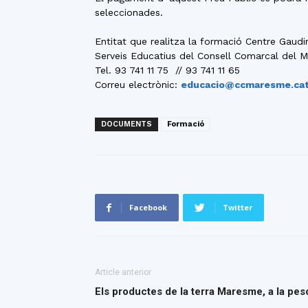
seleccionades.
Entitat que realitza la formació Centre Gaud
Serveis Educatius del Consell Comarcal del 
Tel. 93 741 11 75 // 93 741 11 65
Correu electrònic:
educacio@ccmaresme.ca
DOCUMENTS
Formació
Facebook
Twitter
Article anterior
Els productes de la terra Maresme, a la pe