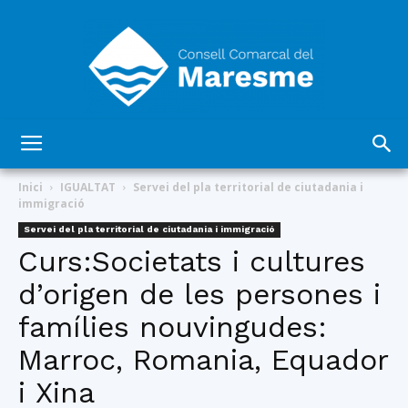
Consell
Inici
IGUALTAT
Servei del pla territorial de ciutadania i
immigració
Servei del pla territorial de ciutadania i immigració
Comarcal
Curs:Societats i cultures
d’origen de les persones i
famílies nouvingudes:
del
Marroc, Romania, Equador
i Xina
Maresme