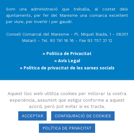
Som una administració que treballa, al costat dels
ajuntaments, per fer del Maresme una comarca excel·lent
per viure, per invertir i per gaudir.
Consell Comarcal del Maresme - Pl. Miquel Biada, 1 - 08301
Mataró - Tel. 93 741 16 16 - Fax 93 757 21 12
» Política de Privacitat
» Avís Legal
» Política de privacitat de les xarxes socials
Segueix-nos
Aquest lloc web utilitza cookies per millorar la vostra
experiència, assumint que estigui conforme a aquest
acord, però pot evitar si es tracta.
ACCEPTAR
CONFIGURACIÓ DE COOKIES
POLÍTICA DE PRIVACITAT
Consell Comarcal del Maresme 2023 Copyright © Tots els drets