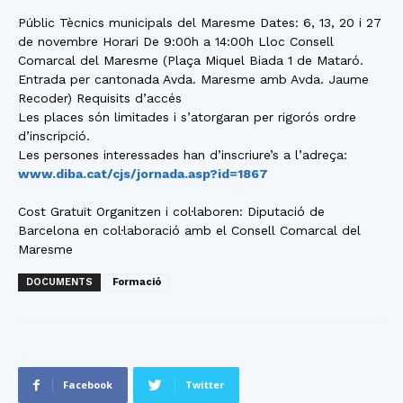
Públic Tècnics municipals del Maresme Dates: 6, 13, 20 i 27
de novembre Horari De 9:00h a 14:00h Lloc Consell
Comarcal del Maresme (Plaça Miquel Biada 1 de Mataró.
Entrada per cantonada Avda. Maresme amb Avda. Jaume
Recoder) Requisits d’accés
Les places són limitades i s’atorgaran per rigorós ordre
d’inscripció.
Les persones interessades han d’inscriure’s a l’adreça:
www.diba.cat/cjs/jornada.asp?id=1867
Cost Gratuït Organitzen i col·laboren: Diputació de
Barcelona en col·laboració amb el Consell Comarcal del
Maresme
DOCUMENTS
Formació
Facebook
Twitter