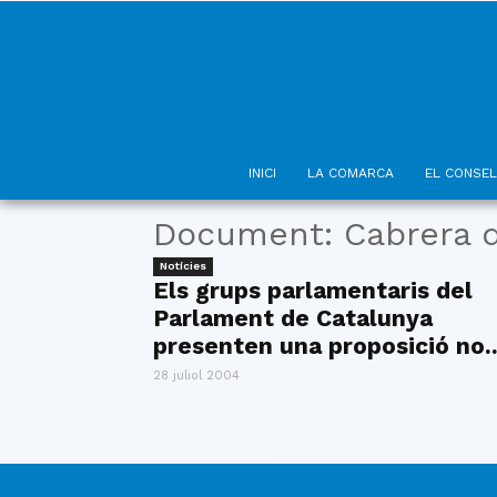
INICI
LA COMARCA
EL CONSEL
Document: Cabrera 
Notícies
Els grups parlamentaris del
Parlament de Catalunya
presenten una proposició no..
28 juliol 2004