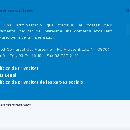
del
re nosaltres
S
 una administració que treballa, al costat dels
taments, per fer del Maresme una comarca excel·lent
iure, per invertir i per gaudir.
Maresme
ell Comarcal del Maresme - Pl. Miquel Biada, 1 - 08301
ró - Tel. 93 741 16 16 - Fax 93 757 21 12
lítica de Privacitat
ís Legal
lítica de privacitat de les xarxes socials
ls drets reservats