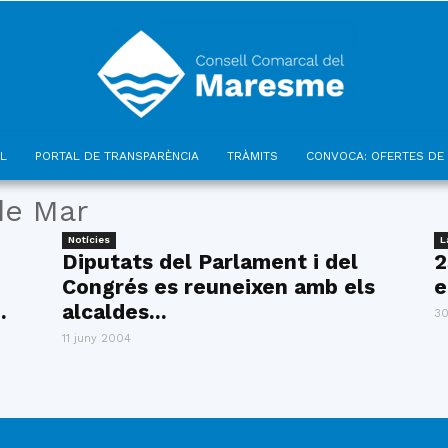
L
PORTAL DE TRANSPARÈNCIA
TRÀMITS
CONVOCA: OFERTES DE 
Consell
de Mar
Notícies
L
Diputats del Parlament i del
2
Congrés es reuneixen amb els
e
.
alcaldes...
30
Comarcal
11 juny 2004