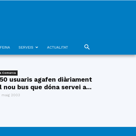
FEINA
SERVEIS
ACTUALITAT
a Comarca
50 usuaris agafen diàriament
l nou bus que dóna servei a...
 maig 2003