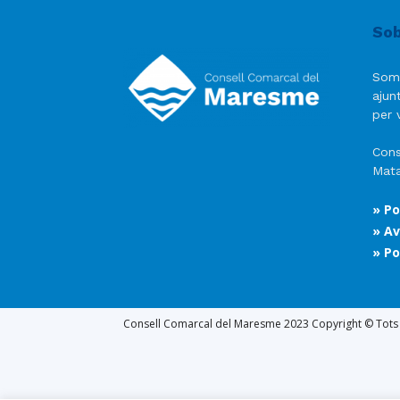
Sob
Som
ajun
per v
Cons
Mata
» Po
» Av
» Po
Consell Comarcal del Maresme 2023 Copyright © Tots e