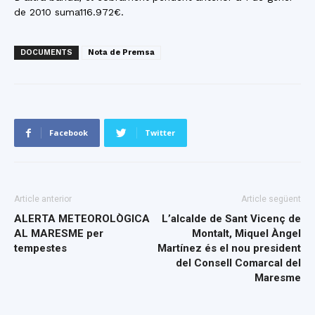
de 2010 suma116.972€.
DOCUMENTS
Nota de Premsa
Facebook
Twitter
Article anterior
Article següent
ALERTA METEOROLÒGICA
L’alcalde de Sant Vicenç de
AL MARESME per
Montalt, Miquel Àngel
tempestes
Martínez és el nou president
del Consell Comarcal del
Maresme