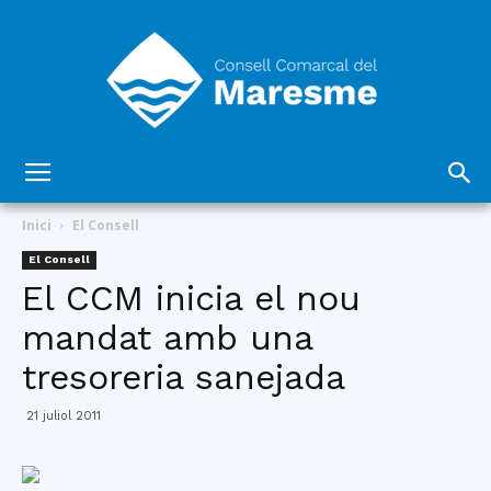
Consell
Inici
El Consell
El Consell
El CCM inicia el nou
Comarcal
mandat amb una
tresoreria sanejada
del
21 juliol 2011
Maresme