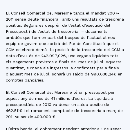
El Consell Comarcal del Maresme tanca el mandat 2007-
2011 sense deute financera i amb uns resultats de tresoreria
positius. Segons es desprén de l’estat d’execució del
Pressupost i de l’estat de tressoreria – documents
ambdós que formen part del traspàs de l’actual al nou
equip de govern que sortirà del Ple de Constitució que el
CCM celebrarà demà- la posició de la tressoreria del CCM a
data d’avui és de 242.097,02€, una vegada liquidats tots
els pagaments previstos a finals del mes de juliol. Aquesta
quantitat, sumada als ingressos ja confirmats per a finals
d’aquest mes de juliol, sonarà un saldo de 990.638,24€ en
comptes bancàries.
El Consell Comarcal del Maresme té un pressupost per
aquest any de més de 41 milions d’euros. La liquidació
pressupostària de 2010 va donar un saldo positiu de
462.511€ i el romanent comptable de tressoreria a març de
2011 va ser de 400.000 €.
D’altra banda, el cobrament pendent anterior a 1 de gener