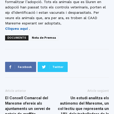
formalitzar l’adopció. Tots els animals que es lliuren en
adopció han passat tots els controls veterinaris, porten el
xip d’identificació i estan vacunats i desparasitats. Per
veure els animals que, ara per ara, es troben al CAAD
Maresme esperant ser adoptats,
Cliqueu aquí
.
DOCUMENTS
Nota de Premsa
Facebook
Twitter
Article anterior
Article següent
El Consell Comarcal del
Un estudi analitza els
Maresme ofereix als
autònoms del Maresme, un
ajuntaments un servei de
col·lectiu que representa un