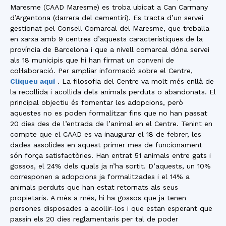
Maresme (CAAD Maresme) es troba ubicat a Can Carmany
d’Argentona (darrera del cementiri). Es tracta d’un servei
gestionat pel Consell Comarcal del Maresme, que treballa
en xarxa amb 9 centres d’aquests característiques de la
província de Barcelona i que a nivell comarcal dóna servei
als 18 municipis que hi han firmat un conveni de
col·laboració. Per ampliar informació sobre el Centre,
Cliqueu aquí
. La filosofia del Centre va molt més enllà de
la recollida i acollida dels animals perduts o abandonats. El
principal objectiu és fomentar les adopcions, però
aquestes no es poden formalitzar fins que no han passat
20 dies des de l’entrada de l’animal en el Centre. Tenint en
compte que el CAAD es va inaugurar el 18 de febrer, les
dades assolides en aquest primer mes de funcionament
són força satisfactòries. Han entrat 51 animals entre gats i
gossos, el 24% dels quals ja n’ha sortit. D’aquests, un 10%
corresponen a adopcions ja formalitzades i el 14% a
animals perduts que han estat retornats als seus
propietaris. A més a més, hi ha gossos que ja tenen
persones disposades a acollir-los i que estan esperant que
passin els 20 dies reglamentaris per tal de poder