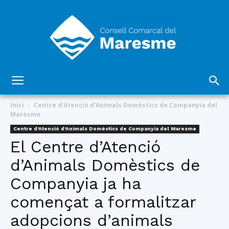
Consell
Inici
Centre d'Atenció d'Animals Domèstics de Companyia del
Maresme
Centre d'Atenció d'Animals Domèstics de Companyia del Maresme
Comarcal
El Centre d’Atenció
d’Animals Domèstics de
Companyia ja ha
del
començat a formalitzar
adopcions d’animals
Maresme