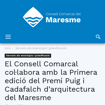
Consell
Inici
Serveis als municipis i planificació
Serveis als municipis i planificació
El Consell Comarcal
Comarcal
col·labora amb la Primera
edició del Premi Puig i
del
Cadafalch d’arquitectura
del Maresme
Maresme