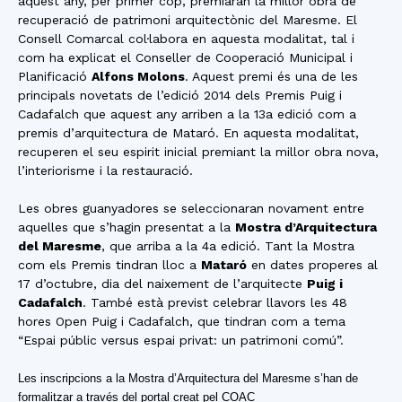
aquest any, per primer cop, premiaran la millor obra de
recuperació de patrimoni arquitectònic del Maresme. El
Consell Comarcal col·labora en aquesta modalitat, tal i
com ha explicat el Conseller de Cooperació Municipal i
Planificació
Alfons Molons
. Aquest premi és una de les
principals novetats de l’edició 2014 dels Premis Puig i
Cadafalch que aquest any arriben a la 13a edició com a
premis d’arquitectura de Mataró. En aquesta modalitat,
recuperen el seu espirit inicial premiant la millor obra nova,
l’interiorisme i la restauració.
Les obres guanyadores se seleccionaran novament entre
aquelles que s’hagin presentat a la
Mostra d’Arquitectura
del Maresme
, que arriba a la 4a edició. Tant la Mostra
com els Premis tindran lloc a
Mataró
en dates properes al
17 d’octubre, dia del naixement de l’arquitecte
Puig i
Cadafalch
. També està previst celebrar llavors les 48
hores Open Puig i Cadafalch, que tindran com a tema
“Espai públic versus espai privat: un patrimoni comú”.
Les inscripcions a la Mostra d’Arquitectura del Maresme s’han de
formalitzar a través del portal creat pel COAC