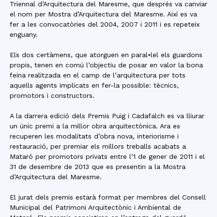
Triennal d’Arquitectura del Maresme, que després va canviar
el nom per Mostra d’Arquitectura del Maresme. Així es va
fer a les convocatòries del 2004, 2007 i 2011 i es repeteix
enguany.
Els dos certàmens, que atorguen en paral•lel els guardons
propis, tenen en comú l’objectiu de posar en valor la bona
feina realitzada en el camp de l’arquitectura per tots
aquells agents implicats en fer-la possible: tècnics,
promotors i constructors.
A la darrera edició dels Premis Puig i Cadafalch es va lliurar
un únic premi a la millor obra arquitectònica. Ara es
recuperen les modalitats d’obra nova, interiorisme i
restauració, per premiar els millors treballs acabats a
Mataró per promotors privats entre l’1 de gener de 2011 i el
31 de desembre de 2013 que es presentin a la Mostra
d’Arquitectura del Maresme.
El jurat dels premis estarà format per membres del Consell
Municipal del Patrimoni Arquitectònic i Ambiental de