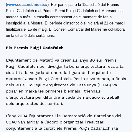
(
www.coac.net/mostra
/). Per participar a la 13a edició del Premis
Puig i Cadafalch o al Primer Premi Puig i Cadafalch del Maresme cal
marcar, a més, la casella corresponent en el moment de fer la
inscripció a la Mostra. El període d’inscripció s’iniciarà el 21 de març i
finalitzarà el 15 de maig. El Consell Comarcal del Maresme col·labora
en la difusió dels certàmens.
Els Premis Puig i Cadafalch
L’Ajuntament de Mataró va crear als anys 80 els Premis
Puig i Cadafalch per divulgar la bona arquitectura feta a la
ciutat i a la vegada difondre la figura de l’arquitecte
mataroní Josep Puig i Cadafalch. Per la seva banda, a finals
dels 90 el Col·legi d’Arquitectes de Catalunya (COAC) va
posar en marxa les primeres biennals i triennals
d’arquitectura per difondre a cada demarcació el treball
dels arquitectes del territori.
L’any 2004 l’Ajuntament i la Demarcació de Barcelona del
COAC van arribar a l’acord d’organitzar i realitzar
conjuntament a la ciutat els Premis Puig i Cadafalch i la