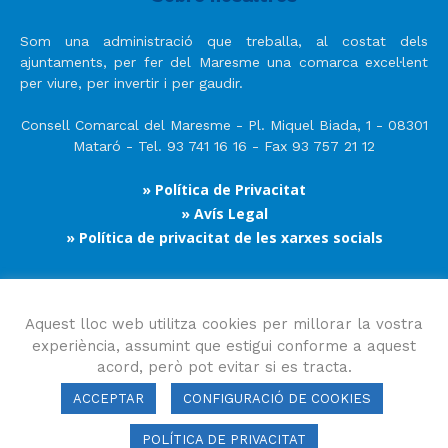
Som una administració que treballa, al costat dels
ajuntaments, per fer del Maresme una comarca excel·lent
per viure, per invertir i per gaudir.
Consell Comarcal del Maresme - Pl. Miquel Biada, 1 - 08301
Mataró - Tel. 93 741 16 16 - Fax 93 757 21 12
» Política de Privacitat
» Avís Legal
» Política de privacitat de les xarxes socials
Segueix-nos
Aquest lloc web utilitza cookies per millorar la vostra
experiència, assumint que estigui conforme a aquest
acord, però pot evitar si es tracta.
ACCEPTAR
CONFIGURACIÓ DE COOKIES
POLÍTICA DE PRIVACITAT