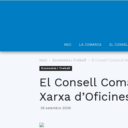
INICI
LA COMARCA
EL CONSEL
Inici
Economia i Treball
El Consell Comarcal d
Economia i Treball
El Consell Coma
Xarxa d’Oficine
29 setembre 2006