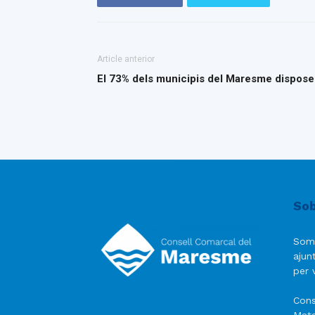
Article anterior
El 73% dels municipis del Maresme dispose
Sob
Som
ajun
per v
Cons