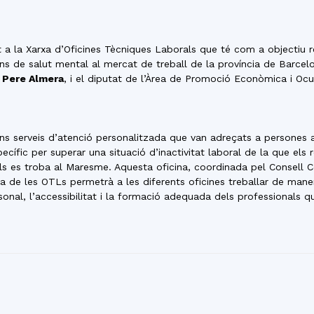
del
a la Xarxa d’Oficines Tècniques Laborals que té com a objectiu re
 de salut mental al mercat de treball de la província de Barcelon
,
Pere Almera
, i el diputat de l’Àrea de Promoció Econòmica i Oc
Maresme
ns serveis d’atenció personalitzada que van adreçats a persones
ecífic per superar una situació d’inactivitat laboral de la que els re
als es troba al Maresme. Aquesta oficina, coordinada pel Consell 
a de les OTLs permetrà a les diferents oficines treballar de mane
ersonal, l’accessibilitat i la formació adequada dels professionals qu