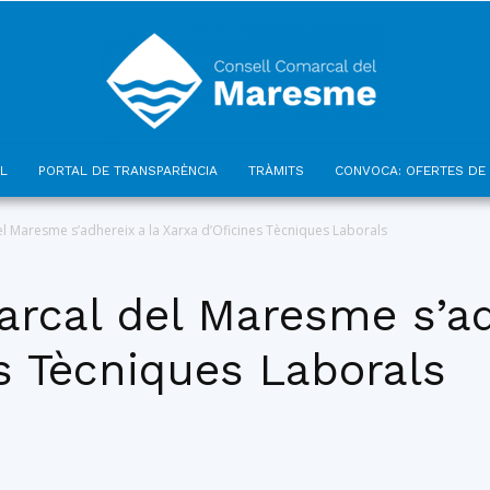
L
PORTAL DE TRANSPARÈNCIA
TRÀMITS
CONVOCA: OFERTES DE 
Consell
el Maresme s’adhereix a la Xarxa d’Oficines Tècniques Laborals
rcal del Maresme s’ad
s Tècniques Laborals
Comarcal