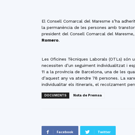
El Consell Comarcal del Maresme s’ha adherit 
la permanència de les persones amb transtorns
president del Consell Comarcal del Maresme
Romero
.
Les Oficines Tècniques Laborals (OTLs) són u
necessiten d’un seguiment individualitzat i esp
11 a la província de Barcelona, una de les qu
d’aquest any va atendre 78 persones. La xarx
individualitar els itineraris, el recolzament p
DOCUMENTS
Nota de Premsa
Facebook
Twitter