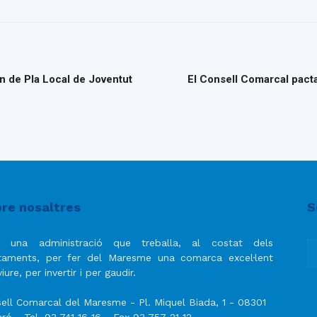
n de Pla Local de Joventut
El Consell Comarcal pacta
re nosaltres
S
 una administració que treballa, al costat dels
taments, per fer del Maresme una comarca excel·lent
iure, per invertir i per gaudir.
ell Comarcal del Maresme - Pl. Miquel Biada, 1 - 08301