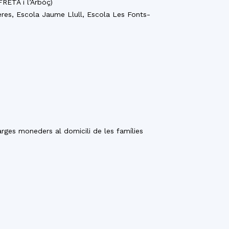
RETA i l’Arbòç)
neres, Escola Jaume Llull, Escola Les Fonts-
rges moneders al domicili de les famílies