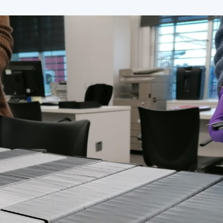
del
Maresme