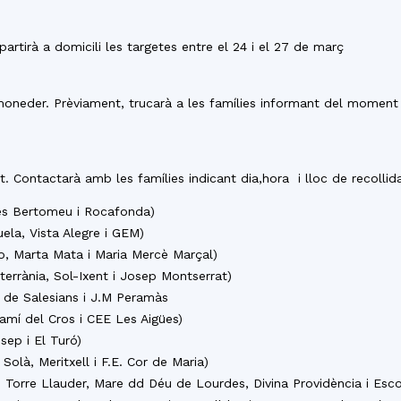
partirà a domicili les targetes entre el 24 i el 27 de març
 moneder. Prèviament, trucarà a les famílies informant del moment 
nt. Contactarà amb les famílies indicant dia,hora i lloc de recollid
s Bertomeu i Rocafonda)
ela, Vista Alegre i GEM)
o, Marta Mata i Maria Mercè Marçal)
errània, Sol-Ixent i Josep Montserrat)
 de Salesians i J.M Peramàs
amí del Cros i CEE Les Aigües)
sep i El Turó)
olà, Meritxell i F.E. Cor de Maria)
, Torre Llauder, Mare dd Déu de Lourdes, Divina Providència i Esco