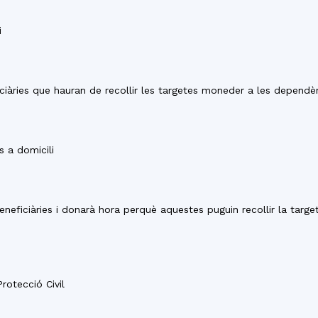
i
ciàries que hauran de recollir les targetes moneder a les dependèn
s a domicili
eneficiàries i donarà hora perquè aquestes puguin recollir la targe
Protecció Civil