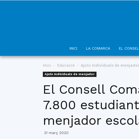
INICI
LA COMARCA
EL CONSEL
Inici
Educació
Ajuts Individuals de menjado
Ajuts Individuals de menjador
El Consell Coma
7.800 estudian
menjador escol
21 març 2020