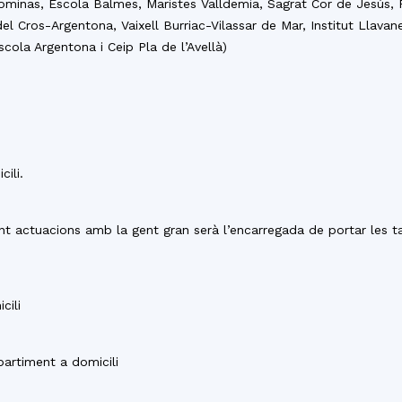
minas, Escola Balmes, Maristes Valldemia, Sagrat Cor de Jesús, F
l Cros-Argentona, Vaixell Burriac-Vilassar de Mar, Institut Llava
ola Argentona i Ceip Pla de l’Avellà)
ili.
t actuacions amb la gent gran serà l’encarregada de portar les ta
cili
partiment a domicili