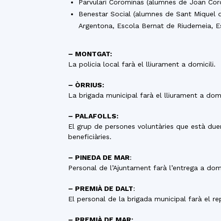
Parvulari Corominas (alumnes de Joan Coro
Benestar Social (alumnes de Sant Miquel de
Argentona, Escola Bernat de Riudemeia, Esc
– MONTGAT:
La policia local farà el lliurament a domicili.
– ÒRRIUS:
La brigada municipal farà el lliurament a domic
– PALAFOLLS:
El grup de persones voluntàries que està duen
beneficiàries.
– PINEDA DE MAR
:
Personal de l’Ajuntament farà l’entrega a domi
– PREMIÀ DE DALT
:
El personal de la brigada municipal farà el re
– PREMIÀ DE MAR: