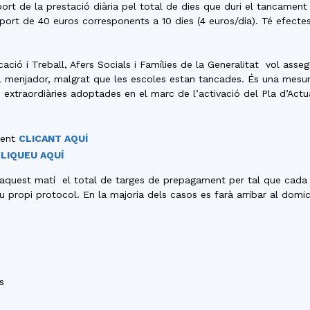
ort de la prestació diària pel total de dies que duri el tancament
ort de 40 euros corresponents a 10 dies (4 euros/dia). Té efectes
ó i Treball, Afers Socials i Famílies de la Generalitat vol asseg
el menjador, malgrat que les escoles estan tancades. És una mesur
s extraordiàries adoptades en el marc de l’activació del Pla d’Ac
ment
CLICANT AQUÍ
LIQUEU AQUÍ
aquest matí el total de targes de prepagament per tal que cada a
 propi protocol. En la majoria dels casos es farà arribar al domicil
s