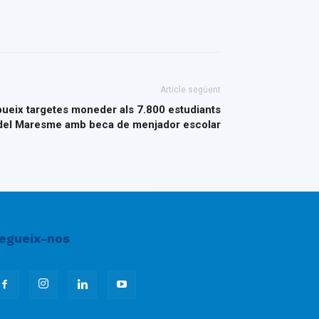
Article següent
bueix targetes moneder als 7.800 estudiants
del Maresme amb beca de menjador escolar
egueix-nos