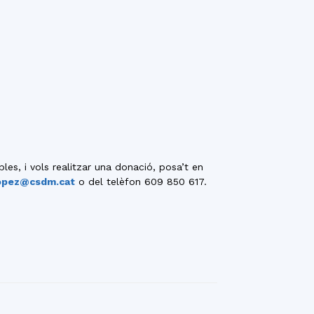
s, i vols realitzar una donació, posa’t en
opez@csdm.cat
o del telèfon 609 850 617.