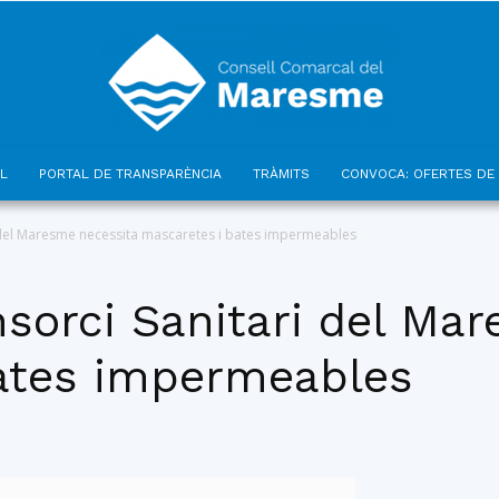
L
PORTAL DE TRANSPARÈNCIA
TRÀMITS
CONVOCA: OFERTES DE 
Consell
 del Maresme necessita mascaretes i bates impermeables
sorci Sanitari del Ma
ates impermeables
Comarcal