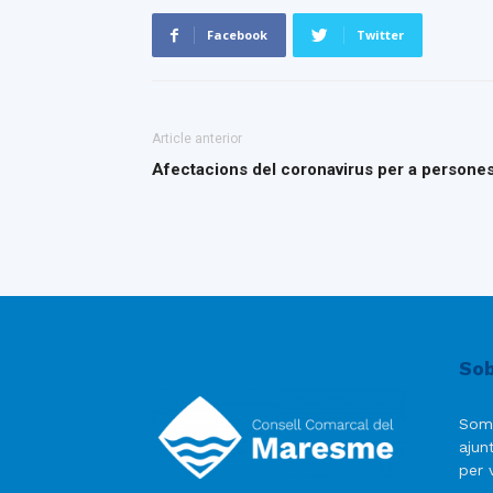
Facebook
Twitter
Article anterior
Afectacions del coronavirus per a person
Sob
Som
ajun
per v