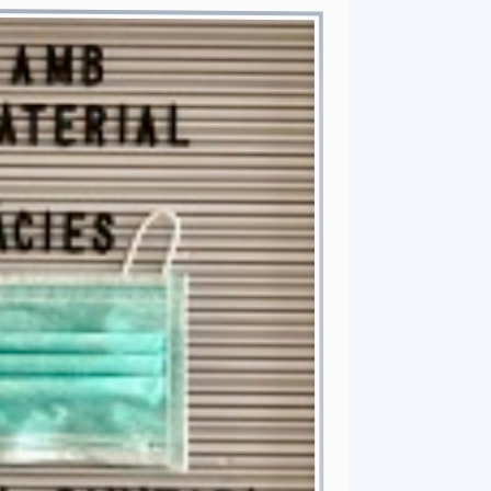
del
Maresme