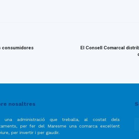
es consumidores
El Consell Comarcal distri
re nosaltres
S
 una administració que treballa, al costat dels
taments, per fer del Maresme una comarca excel·lent
iure, per invertir i per gaudir.