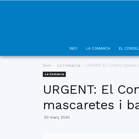
INICI
LA COMARCA
EL CONSEL
Inici
La Comarca
URGENT: El Consorci Sanitari
La Comarca
URGENT: El Con
mascaretes i b
20 març 2020