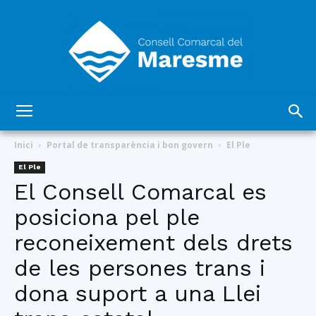
Consell
Inici
Portal de transparència i bon govern
El Ple
El Ple
El Consell Comarcal es
Comarcal
posiciona pel ple
reconeixement dels drets
del
de les persones trans i
dona suport a una Llei
Maresme