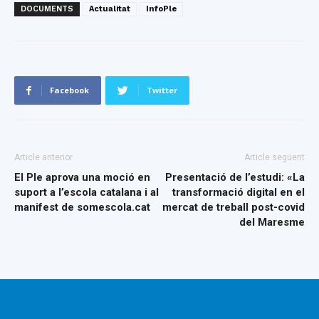
DOCUMENTS
Actualitat
InfoPle
Facebook
Twitter
Article anterior
Article següent
El Ple aprova una moció en
Presentació de l’estudi: «La
suport a l’escola catalana i al
transformació digital en el
manifest de somescola.cat
mercat de treball post-covid
del Maresme