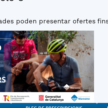
del
des poden presentar ofertes fins
Maresme