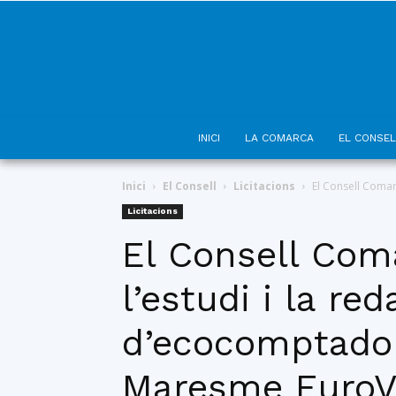
INICI
LA COMARCA
EL CONSEL
Inici
El Consell
Licitacions
El Consell Comarc
Licitacions
El Consell Coma
l’estudi i la re
d’ecocomptadors
Maresme EuroV