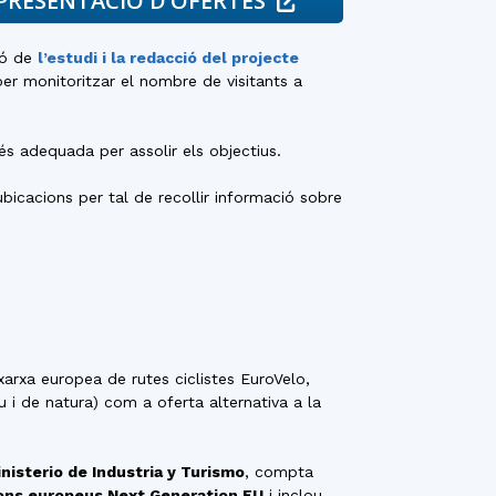
PRESENTACIÓ D’OFERTES
ió de
l’estudi i la redacció del projecte
per monitoritzar el nombre de visitants a
s adequada per assolir els objectius.
bicacions per tal de recollir informació sobre
arxa europea de rutes ciclistes EuroVelo,
u i de natura) com a oferta alternativa a la
nisterio de Industria y Turismo
, compta
ons europeus Next Generation EU
i inclou