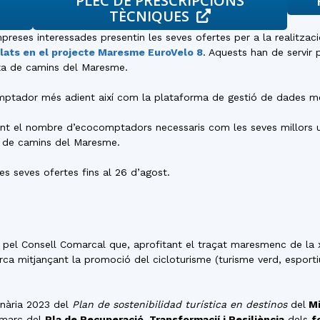
PLEC DE PRESCRIPCIONS
TÈCNIQUES
preses interessades presentin les seves ofertes per a la realitzac
lats en el projecte Maresme EuroVelo 8
. Aquests han de servir 
rxa de camins del Maresme.
comptador més adient així com la plataforma de gestió de dades mé
tant el nombre d’ecocomptadors necessaris com les seves millors u
xa de camins del Maresme.
s seves ofertes fins al 26 d’agost.
pel Consell Comarcal que, aprofitant el traçat maresmenc de la x
marca mitjançant la promoció del cicloturisme (turisme verd, esporti
inària 2023 del
Plan de sostenibilidad turística en destinos
del
Mi
 marc del
Pla de Recuperació, Transformacií i Resiliència
dels
f