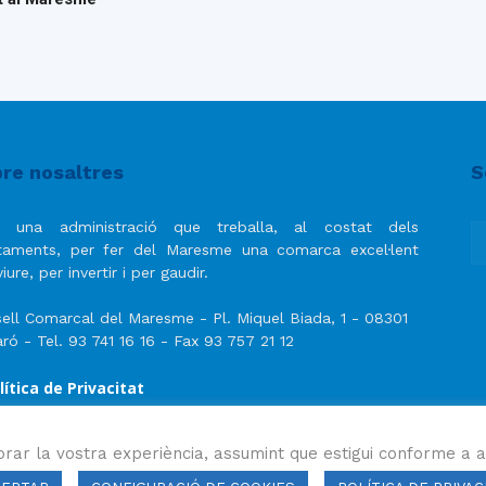
re nosaltres
S
 una administració que treballa, al costat dels
taments, per fer del Maresme una comarca excel·lent
iure, per invertir i per gaudir.
ell Comarcal del Maresme - Pl. Miquel Biada, 1 - 08301
ró - Tel. 93 741 16 16 - Fax 93 757 21 12
lítica de Privacitat
ís Legal
lítica de privacitat de les xarxes socials
orar la vostra experiència, assumint que estigui conforme a a