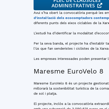
PLEC DE CLÀUSULES
ADMINISTRATIVES
Avui s’ha obert la convocatòria perquè les em
d’instal·lació dels ecocomptadors contemp
diferents punts dels eixos ciclables de la Xa
L’estudi ha d’identificar la modalitat d’eco
Per la seva banda, el projecte ha d’establir 
l’ús que fan senderistes i ciclistes de la Xar
Les empreses interessades poden presentar le
Maresme EuroVelo 8
Maresme EuroVelo 8 és un projecte gestionat 
millorarà la sostenibilitat turística de la co
de sol i platja.
El projecte, inclòs a la convocatòria extraord
amb una subvenció de 3.090.631 euros en el