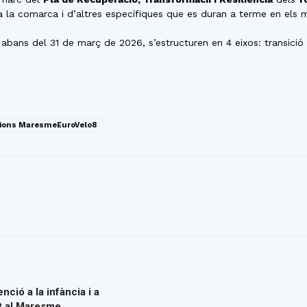
 la comarca i d’altres específiques que es duran a terme en els m
ans del 31 de març de 2026, s’estructuren en 4 eixos: transició ve
cions MaresmeEuroVelo8
nció a la infància i a
nt al Maresme