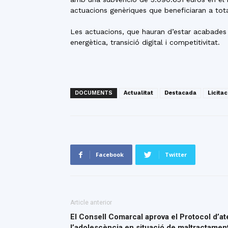
actuacions genèriques que beneficiaran a tota
Les actuacions, que hauran d’estar acabades ab
energètica, transició digital i competitivitat.
DOCUMENTS
Actualitat
Destacada
Licita
Facebook
Twitter
Article anterior
El Consell Comarcal aprova el Protocol d’ate
l’adolescència en situació de maltractame