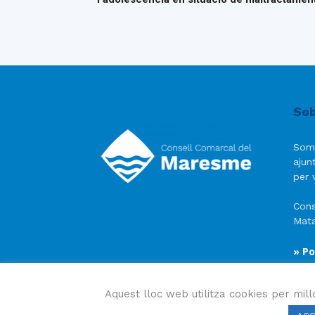
Sob
Som
ajun
per v
Cons
Mata
» Po
» Av
» Po
Aquest lloc web utilitza cookies per mill