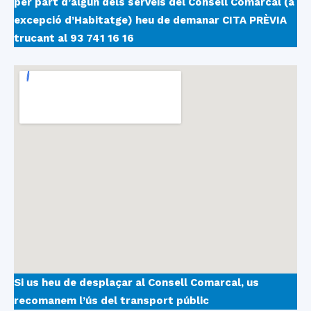
per part d’algun dels serveis del Consell Comarcal (a
excepció d’Habitatge) heu de demanar
CITA PRÈVIA
trucant al 93 741 16 16
Si us heu de desplaçar al Consell Comarcal, us
recomanem l’ús del transport públic