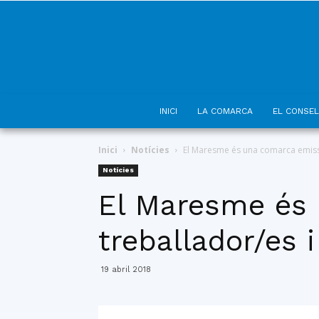
INICI
LA COMARCA
EL CONSEL
Inici
Notícies
El Maresme és una comarca emisso
Notícies
El Maresme és
treballador/es 
19 abril 2018