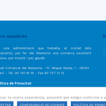
re nosaltres
S
 una administració que treballa, al costat dels
taments, per fer del Maresme una comarca excel·lent
iure, per invertir i per gaudir.
ell Comarcal del Maresme - Pl. Miquel Biada, 1 - 08301
ró - Tel. 93 741 16 16 - Fax 93 757 21 12
lítica de Privacitat
ís Legal
lítica de privacitat de les xarxes socials
orar la vostra experiència, assumint que estigui conforme a a
CEPTAR
CONFIGURACIÓ DE COOKIES
POLÍTICA DE PRIVAC