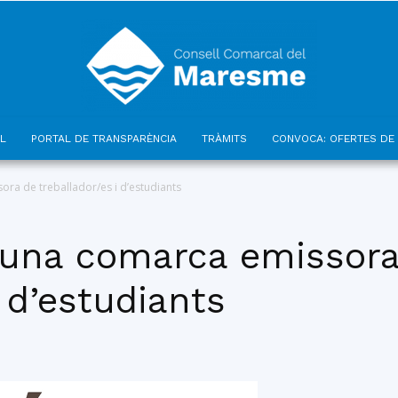
L
PORTAL DE TRANSPARÈNCIA
TRÀMITS
CONVOCA: OFERTES DE 
Consell
ra de treballador/es i d’estudiants
 una comarca emissora
i d’estudiants
Comarcal