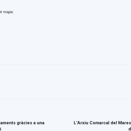
ent mapa:
paments gràcies a una
L’Arxiu Comarcal del Mares
i
d