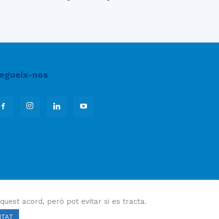
egueix-nos
quest acord, però pot evitar si es tracta.
ITAT