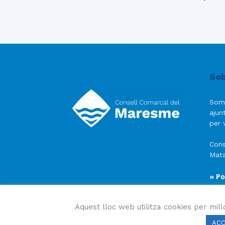
Sob
Som
ajun
per v
Cons
Mata
» Po
» Av
» Po
Aquest lloc web utilitza cookies per mill
AC