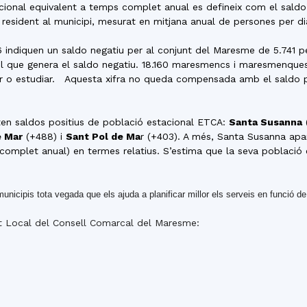
ional equivalent a temps complet anual es defineix com el saldo
ó resident al municipi, mesurat en mitjana anual de persones per di
indiquen un saldo negatiu per al conjunt del Maresme de 5.741 p
el que genera el saldo negatiu. 18.160 maresmencs i maresmenques
r o estudiar. Aquesta xifra no queda compensada amb el saldo po
nten saldos positius de població estacional ETCA:
Santa Susanna
e Mar
(+488) i
Sant Pol de Ma
r (+403). A més, Santa Susanna apa
complet anual) en termes relatius. S’estima que la seva població
icipis tota vegada que els ajuda a planificar millor els serveis en funció de 
t Local del Consell Comarcal del Maresme: