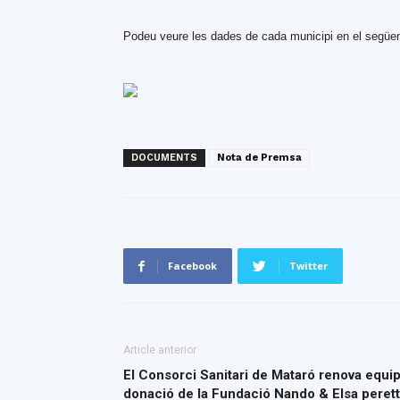
Podeu veure les dades de cada municipi en el segü
DOCUMENTS
Nota de Premsa
Facebook
Twitter
Article anterior
El Consorci Sanitari de Mataró renova equi
donació de la Fundació Nando & Elsa perett