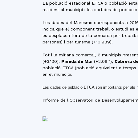
La població estacional ETCA o població estac
resident al municipi i les sortides de poblaci
Les dades del Maresme corresponents a 2016 
indica que el component treball o estudi és 
es desplacen fora de la comarca per treballa
persones) i per turisme (+10.989).
Tot i la mitjana comarcal, 6 municipis prese
(+3.100),
Pineda de Ma
r (+2.097),
Cabrera d
població ETCA (població equivalent a temps 
en el municipi.
Les dades de població ETCA són importants per als mun
Informe de l’Observatori de Desenvolupamen