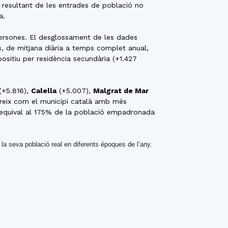
 resultant de les entrades de població no
a.
ersones. El desglossament de les dades
, de mitjana diària a temps complet anual,
sitiu per residència secundària (+1.427
(+5.816),
Calella
(+5.007),
Malgrat de Mar
reix com el municipi català amb més
 equival al 175% de la població empadronada
la seva població real en diferents époques de l’any.