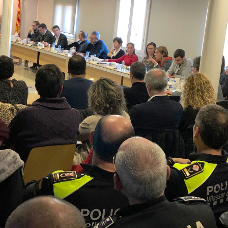
del
Maresme