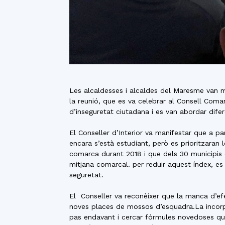
Les alcaldesses i alcaldes del Maresme van ma
la reunió, que es va celebrar al Consell Coma
d’inseguretat ciutadana i es van abordar difere
El Conseller d’Interior va manifestar que a p
encara s’està estudiant, però es prioritzara
comarca durant 2018 i que dels 30 municipis 
mitjana comarcal. per reduir aquest índex, es
seguretat.
El Conseller va reconèixer que la manca d’efec
noves places de mossos d’esquadra.La incorpor
pas endavant i cercar fórmules novedoses que a