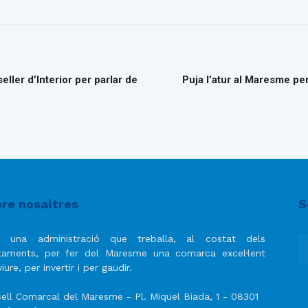
ller d’Interior per parlar de
Puja l’atur al Maresme pe
re nosaltres
S
 una administració que treballa, al costat dels
taments, per fer del Maresme una comarca excel·lent
iure, per invertir i per gaudir.
ell Comarcal del Maresme - Pl. Miquel Biada, 1 - 08301