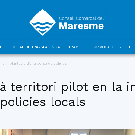
L
PORTAL DE TRANSPARÈNCIA
TRÀMITS
CONVOCA: OFERTES DE 
Consell
n la implantació d’una borsa de policies...
 territori pilot en la 
policies locals
Comarcal