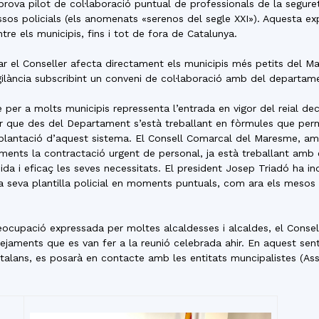
rova pilot de col·laboració puntual de professionals de la segureta
os policials (els anomenats «serenos del segle XXI»). Aquesta exp
re els municipis, fins i tot de fora de Catalunya.
 el Conseller afecta directament els municipis més petits del Mare
lància subscribint un conveni de col·laboració amb del departamen
e per a molts municipis repressenta l’entrada en vigor del reial dec
dir que des del Departament s’està treballant en fòrmules que perm
implantació d’aquest sistema. El Consell Comarcal del Maresme, am
aments la contractació urgent de personal, ja està treballant amb
da i eficaç les seves necessitats. El president Josep Triadó ha in
a seva plantilla policial en moments puntuals, com ara els mesos d’
reocupació expressada per moltes alcaldesses i alcaldes, el Conse
tejaments que es van fer a la reunió celebrada ahir. En aquest sentit
atalans, es posarà en contacte amb les entitats muncipalistes (As