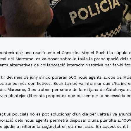
ntenir ahir una reunió amb el Conseller Miquel Buch i la cúpula d
rcal del Maresme, es va posar sobre la taula la preocupació dels m
nts alternatives de col·laboració interadministrativa per fer-hi fro
artir del mes de juny s’incorporaran 500 nous agents al cos de Mos
n les zones més conflictives. Buch també va informar que s’ha inc
del Maresme, 3 es troben per sobre de la mitjana de Catalunya qua
 van plantejar diferents propostes que passen per la necessària co
tius policials no es pot solucionar d’un dia per l’altra i va anunc
ació dels nous agents permetrà disposar d’una plantilla al 100%. 
judin a millorar la seguretat en els municipis. En aquest sentit, v