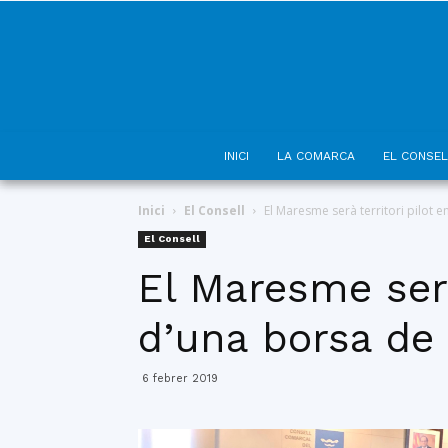
INICI
LA COMARCA
EL CONSEL
Inici
El Consell
El Maresme serà territori pilot e
El Consell
El Maresme serà
d’una borsa de 
6 febrer 2019