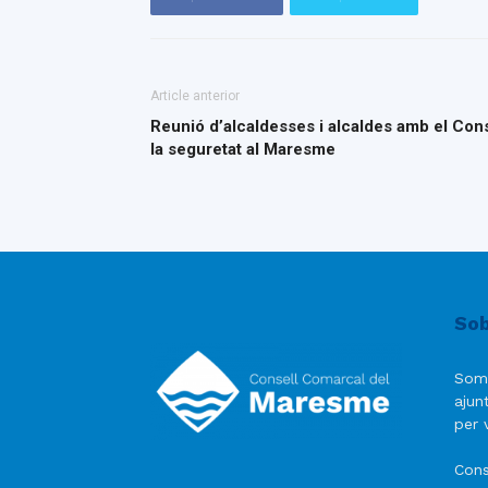
Article anterior
Reunió d’alcaldesses i alcaldes amb el Conse
la seguretat al Maresme
Sob
Som
ajun
per v
Cons