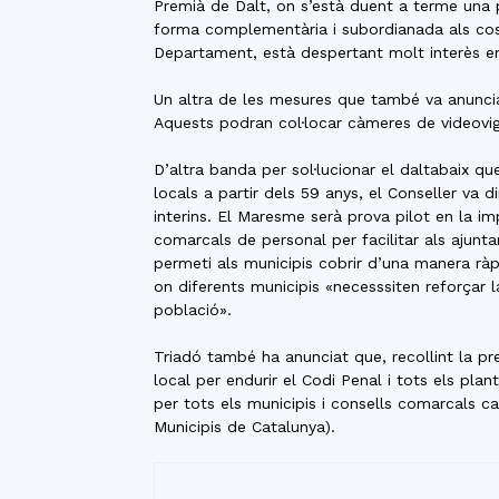
Premià de Dalt, on s’està duent a terme una p
forma complementària i subordianada als coss
Departament, està despertant molt interès ent
Un altra de les mesures que també va anunciar
Aquests podran col·locar càmeres de videovigi
D’altra banda per sol·lucionar el daltabaix qu
locals a partir dels 59 anys, el Conseller va 
interins. El Maresme serà prova pilot en la 
comarcals de personal per facilitar als ajunt
permeti als municipis cobrir d’una manera ràpi
on diferents municipis «necesssiten reforçar l
població».
Triadó també ha anunciat que, recollint la p
local per endurir el Codi Penal i tots els plan
per tots els municipis i consells comarcals c
Municipis de Catalunya).