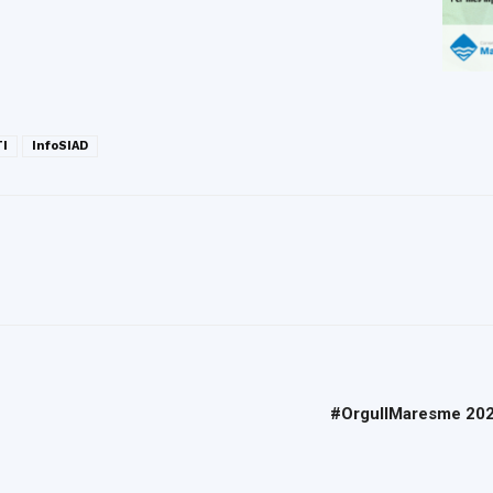
TI
InfoSIAD
#OrgullMaresme 2026