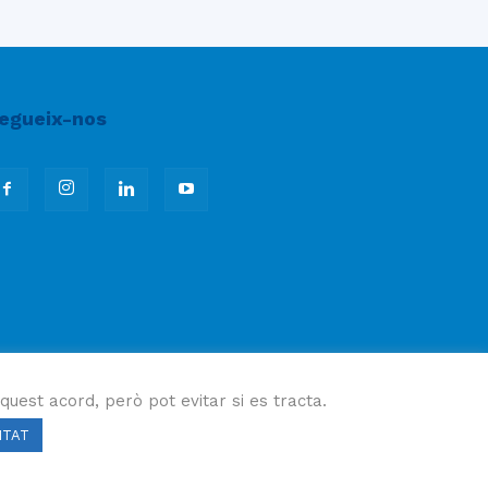
egueix-nos
quest acord, però pot evitar si es tracta.
ITAT