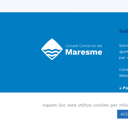
Sob
Som
ajun
per v
Cons
Mata
» Po
» Av
» Po
Aquest lloc web utilitza cookies per mill
AC
Consell Comarcal del Maresme 2023 Copyright © Tots e