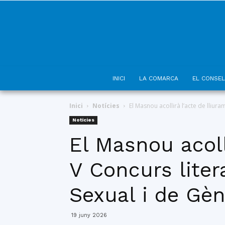
INICI
LA COMARCA
EL CONSEL
Inici
Notícies
El Masnou acollirà l’acte de lliura
Notícies
El Masnou acoll
V Concurs litera
Sexual i de Gè
19 juny 2026