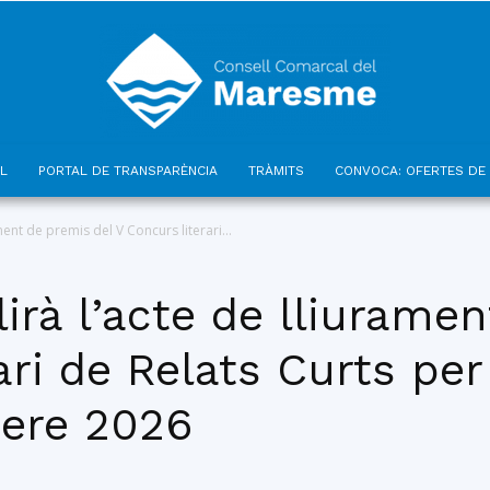
L
PORTAL DE TRANSPARÈNCIA
TRÀMITS
CONVOCA: OFERTES DE 
Consell
ment de premis del V Concurs literari...
irà l’acte de lliurame
ri de Relats Curts per 
Comarcal
nere 2026