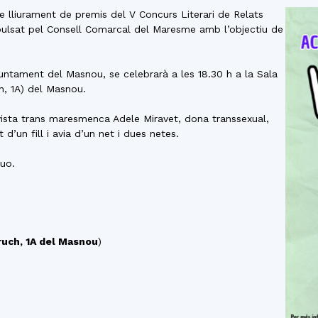
del
 de lliurament de premis del V Concurs Literari de Relats
mpulsat pel Consell Comarcal del Maresme amb l’objectiu de
Ajuntament del Masnou, se celebrarà a les 18.30 h a la Sala
h, 1A) del Masnou.
Maresme
tivista trans maresmenca Adele Miravet, dona transsexual,
d’un fill i avia d’un net i dues netes.
uo.
ruch, 1A del Masnou
)