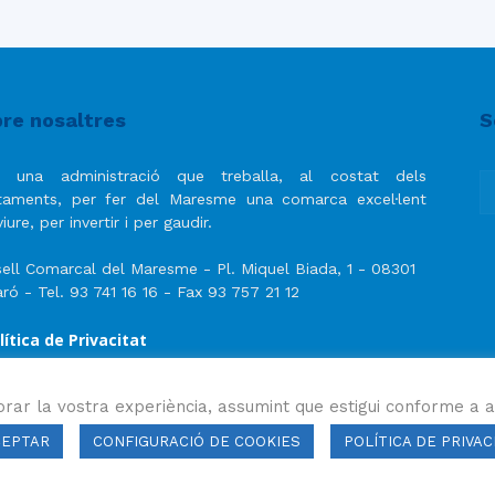
re nosaltres
S
 una administració que treballa, al costat dels
taments, per fer del Maresme una comarca excel·lent
iure, per invertir i per gaudir.
ell Comarcal del Maresme - Pl. Miquel Biada, 1 - 08301
ró - Tel. 93 741 16 16 - Fax 93 757 21 12
lítica de Privacitat
ís Legal
lítica de privacitat de les xarxes socials
orar la vostra experiència, assumint que estigui conforme a a
CEPTAR
CONFIGURACIÓ DE COOKIES
POLÍTICA DE PRIVAC
ls drets reservats