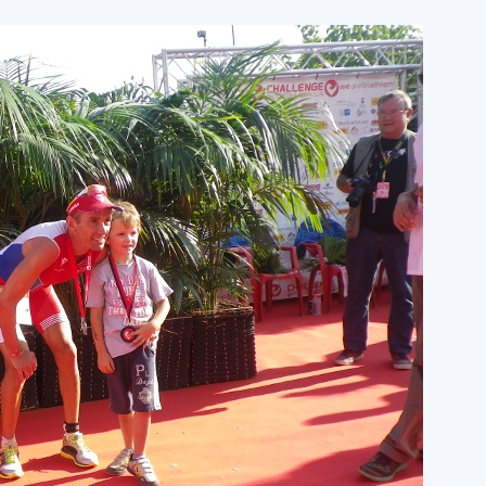
del
Maresme