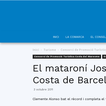
INICI
LA COMARCA
EL CONSEL
Inici
Turisme
Consorci de Promoció Turísti
Consorci de Promoció Turística Costa del Maresme
E
El mataroní Jos
Costa de Barc
3 octubre 2011
Clemente Alonso bat el rècord i completa el tr