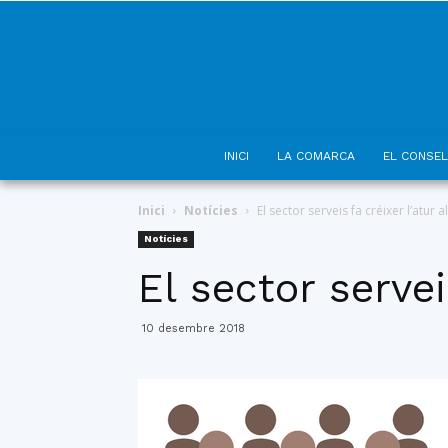
INICI
LA COMARCA
EL CONSEL
Inici
Notícies
El sector serveis fa créixer l’atur
Notícies
El sector servei
10 desembre 2018