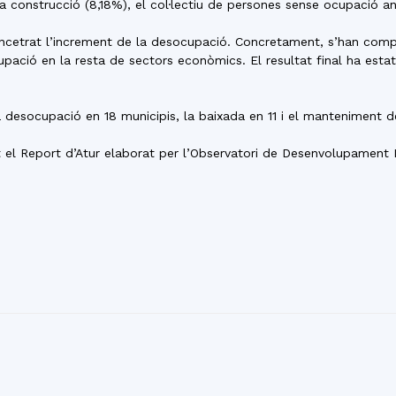
 la construcció (8,18%), el col·lectiu de persones sense ocupació ant
ncetrat l’increment de la desocupació. Concretament, s’han compta
ació en la resta de sectors econòmics. El resultat final ha estat
 desocupació en 18 municipis, la baixada en 11 i el manteniment d
 el Report d’Atur elaborat per l’Observatori de Desenvolupament