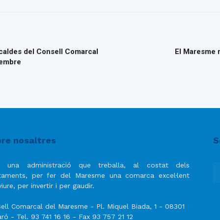
lcaldes del Consell Comarcal
El Maresme r
sembre
re nosaltres
S
 una administració que treballa, al costat dels
taments, per fer del Maresme una comarca excel·lent
iure, per invertir i per gaudir.
ell Comarcal del Maresme - Pl. Miquel Biada, 1 - 08301
ró - Tel. 93 741 16 16 - Fax 93 757 21 12