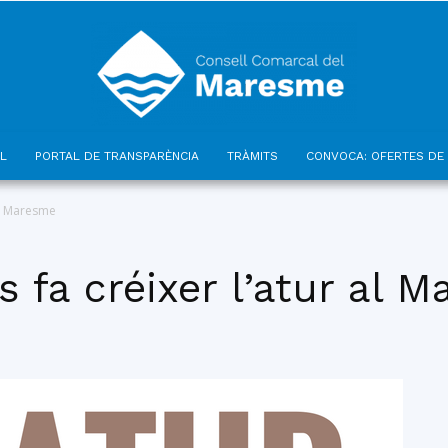
L
PORTAL DE TRANSPARÈNCIA
TRÀMITS
CONVOCA: OFERTES DE 
Consell
 al Maresme
s fa créixer l’atur al 
Comarcal