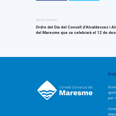
Article anterior
Ordre del Dia del Consell d’Alcaldesses i A
del Maresme que se celebrarà el 12 de de
Sob
Som
ajun
per v
Cons
Mata