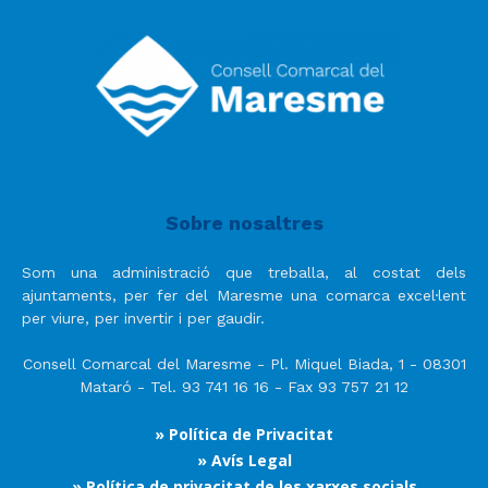
Sobre nosaltres
Som una administració que treballa, al costat dels
ajuntaments, per fer del Maresme una comarca excel·lent
per viure, per invertir i per gaudir.
Consell Comarcal del Maresme - Pl. Miquel Biada, 1 - 08301
Mataró - Tel. 93 741 16 16 - Fax 93 757 21 12
» Política de Privacitat
» Avís Legal
» Política de privacitat de les xarxes socials