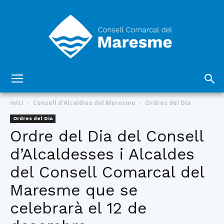
Consell
Inici
Consell d'Alcaldies del Maresme
Ordres del Dia
Ordres del Dia
Ordre del Dia del Consell
Comarcal
d’Alcaldesses i Alcaldes
del Consell Comarcal del
del
Maresme que se
celebrarà el 12 de
Maresme