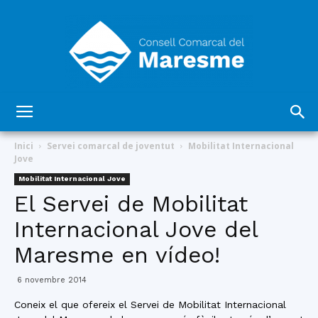
Consell
Inici
Servei comarcal de joventut
Mobilitat Internacional
Jove
Mobilitat Internacional Jove
Comarcal
El Servei de Mobilitat
Internacional Jove del
Maresme en vídeo!
del
6 novembre 2014
Coneix el que ofereix el Servei de Mobilitat Internacional
Maresme