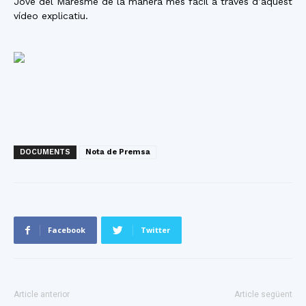
Jove del Maresme de la manera més fàcil a través d’aquest
vídeo explicatiu.
DOCUMENTS
Nota de Premsa
Facebook
Twitter
Article anterior
Article següent