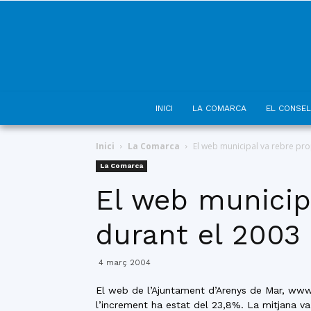
INICI
LA COMARCA
EL CONSEL
Inici
La Comarca
El web municipal va rebre pro
La Comarca
El web municipa
durant el 2003
4 març 2004
El web de l’Ajuntament d’Arenys de Mar, www.a
l’increment ha estat del 23,8%. La mitjana va 