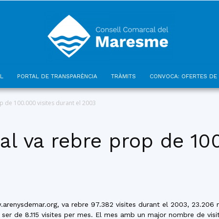
L
PORTAL DE TRANSPARÈNCIA
TRÀMITS
CONVOCA: OFERTES DE 
Consell
p de 100.000 visites durant el 2003
l va rebre prop de 100
Comarcal
renysdemar.org, va rebre 97.382 visites durant el 2003, 23.206 mé
ser de 8.115 visites per mes. El mes amb un major nombre de visite