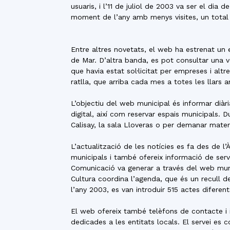
usuaris, i l’11 de juliol de 2003 va ser el di
moment de l’any amb menys visites, un total 
Entre altres novetats, el web ha estrenat un e
de Mar. D’altra banda, es pot consultar una ve
que havia estat sol·licitat per empreses i altre
ratlla, que arriba cada mes a totes les llars 
L’objectiu del web municipal és informar diàri
digital, així com reservar espais municipals. D
Calisay, la sala Lloveras o per demanar materi
L’actualització de les notícies es fa des de l
municipals i també ofereix informació de serve
Comunicació va generar a través del web munic
Cultura coordina l’agenda, que és un recull de
l’any 2003, es van introduir 515 actes diferen
El web ofereix també telèfons de contacte i in
dedicades a les entitats locals. El servei es 