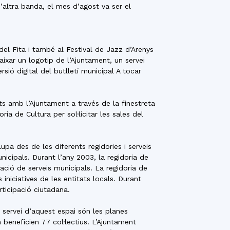
D’altra banda, el mes d’agost va ser el
del Fita i també al Festival de Jazz d’Arenys
aixar un logotip de l’Ajuntament, un servei
ersió digital del butlletí municipal A tocar
its amb l’Ajuntament a través de la finestreta
ria de Cultura per sol·licitar les sales del
pa des de les diferents regidories i serveis
nicipals. Durant l’any 2003, la regidoria de
ció de serveis municipals. La regidoria de
iniciatives de les entitats locals. Durant
rticipació ciutadana.
e servei d’aquest espai són les planes
 beneficien 77 col·lectius. L’Ajuntament