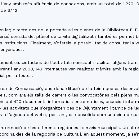
del
a de l’any amb més afluència de connexions, amb un total de 1.220. 
de 6.142.
nllaç directe des de la portada a les planes de la Biblioteca P. Fi
rsió senzilla del plànol de la vila digitalitzat i també es permet b
s institucions. Finalment, s’ofereix la possibilitat de consultar la v
Maresme
arenyenques.
ament els ciutadans de l’activitat municipal i facilitar alguns tràm
urant l’any 2003, 143 internautes van realitzar tràmits amb la regido
al per a festes.
’Àrea de Comunicació, que dóna difusió de la feina que es desenvolu
is, com ara els talls de carrers o les convocatòries dels plens mu
ipal 420 documents informatius: entre notícies, anuncis i informa
 les activitats que s’organitzen des de l’Ajuntament i també de les 
ts a l’agenda del web i, per tant, es consolida com una eina de pa
formació de les diferents regidories i serveis municipals. Un altr
coordina des de la regidoria de Cultura i, en aquest moment, ja se’n