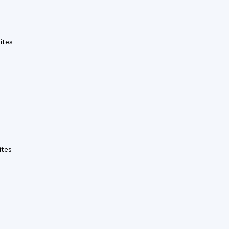
ites
ites