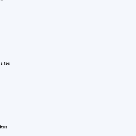
sites
ites