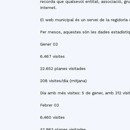
recorda que qualsevol entitat, associació, gru
Internet.
El web municipal és un servei de la regidori
Per mesos, aquestes són les dades estadísti
Gener 03
6.467 visites
22.652 planes visitades
208 visites/dia (mitjana)
Dia amb més visites: 5 de gener, amb 312 visi
Febrer 03
6.460 visites
43.963 planes visitades