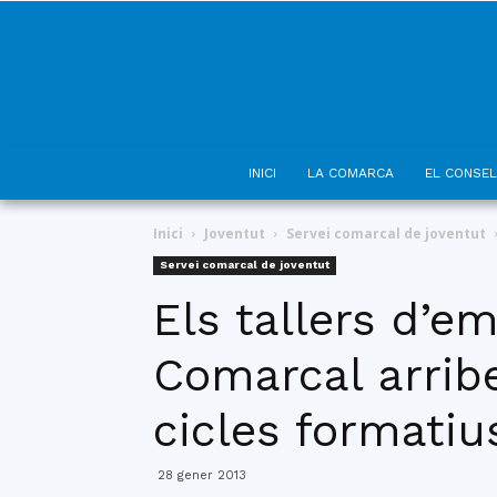
INICI
LA COMARCA
EL CONSEL
Inici
Joventut
Servei comarcal de joventut
Servei comarcal de joventut
Els tallers d’e
Comarcal arribe
cicles formati
28 gener 2013