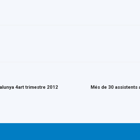
del
Maresme
talunya 4art trimestre 2012
Més de 30 assistents 